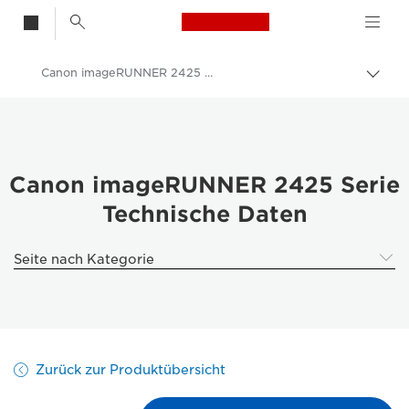
Canon Logo, back t
Canon imageRUNNER 2425 Serie – Technische Daten
Auf 
Canon
Lösungen & Dienstleistungen
Business-Produkte
Canon imageRUNNER 2425 Serie
Technische Daten
Business Drucker und Faxgeräte
Multifunktionale Drucksysteme
Seite nach Kategorie
Multifunktionale S/W-Drucksysteme - Canon Deutschland
Canon imageRUNNER 2425 Serie
Zurück zur Produktübersicht