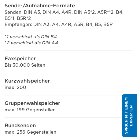
Sende-/Aufnahme-Formate
Senden: DIN A3, DIN A4, A4R, DIN A5*2, A5R**2, B4,
B5*1, B5R*2
Empfangen: DIN A3, A4, A4R, A5R, B4, B5, B5R
*
1 verschickt als DIN B4
*
2 verschickt als DIN A4
Faxspeicher
Bis 30.000 Seiten
Kurzwahlspeicher
max. 200
S
P
R
I
C
H
M
I
T
E
I
N
E
M
E
X
P
E
R
T
E
Gruppenwahlspeicher
N
max. 199 Gegenstellen
Rundsenden
max. 256 Gegenstellen