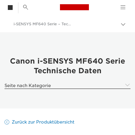
Canon Logo, back t
i-SENSYS MF640 Serie – Technische Daten
Auf 
Canon
Lösungen & Dienstleistungen
Business-Produkte
Canon i-SENSYS MF640 Serie
Technische Daten
Business Drucker und Faxgeräte
Multifunktionale Drucksysteme
Seite nach Kategorie
Multifunktionale Farbdrucksysteme - Canon Deutschland
i-SENSYS MF640 Serie
Zurück zur Produktübersicht