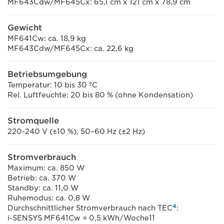
MF643Cdw/MF645Cx: 65,1 cm x 121 cm x 78,9 cm
Gewicht
MF641Cw: ca. 18,9 kg
MF643Cdw/MF645Cx: ca. 22,6 kg
Betriebsumgebung
Temperatur: 10 bis 30 ºC
Rel. Luftfeuchte: 20 bis 80 % (ohne Kondensation)
Stromquelle
220-240 V (±10 %), 50–60 Hz (±2 Hz)
Stromverbrauch
Maximum: ca. 850 W
Betrieb: ca. 370 W
Standby: ca. 11,0 W
Ruhemodus: ca. 0,8 W
4
Durchschnittlicher Stromverbrauch nach TEC
:
i-SENSYS MF641Cw = 0,5 kWh/Woche11