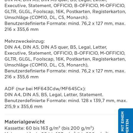
Executive, Statement, OFFICIO, B-OFFICIO, M-OFFICIO,
GLTR, GLGL, Foolscap, 16K, Postkarten, Registerkarton,
Umschläge (COM10, DL, C5, Monarch).
Benutzerdefinierte Formate: mind. 76,2 x 127 mm, max.
216 x 355,6 mm
Mehrzweckeinzug:
DIN A4, DIN A5, DIN A5 quer, B5, Legal, Letter,
Executive, Statement, OFFICIO, B-OFFICIO, M-OFFICIO,
GLTR, GLGL, Foolscap, 16K, Postkarten, Registerkarten,
Umschläge (COM10, DL, C5, Monarch),
Benutzerdefinierte Formate: mind. 76,2 x 127 mm, max.
216 x 355,6 mm
ADF (nur bei MF643Cdw/MF645Cx):
DIN A4, DIN A5, B5, Legal, Letter, Statement.
Benutzerdefinierte Formate: mind. 128 x 139,7 mm, max.
215,9 x 355,6 mm
S
P
R
I
C
H
M
I
T
E
I
N
E
M
E
X
P
E
R
T
E
Materialgewicht
N
Kassette: 60 bis 163 g/m² (bis 200 g/m²)