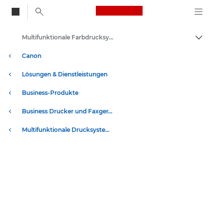
Canon Logo, back to
Multifunktionale Farbdrucksysteme - Canon Deutschland
Auf B
Canon
Lösungen & Dienstleistungen
Business-Produkte
Business Drucker und Faxgeräte
Multifunktionale Drucksysteme