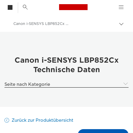
Canon Logo, back t
Canon i-SENSYS LBP852Cx – Technische Daten
Auf 
Canon
Lösungen & Dienstleistungen
Business-Produkte
Canon i-SENSYS LBP852Cx
Technische Daten
Business Drucker und Faxgeräte
Drucker - Canon Deutschland
Seite nach Kategorie
Farbdrucker - Canon Deutschland
Canon i-SENSYS LBP852Cx
Zurück zur Produktübersicht