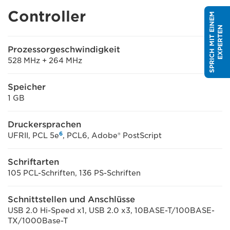
Controller
S
P
R
I
C
H
M
I
T
E
I
N
E
M
E
X
P
E
R
T
E
N
Prozessorgeschwindigkeit
528 MHz + 264 MHz
Speicher
1 GB
Druckersprachen
6
UFRII, PCL 5e
, PCL6, Adobe® PostScript
Schriftarten
105 PCL-Schriften, 136 PS-Schriften
Schnittstellen und Anschlüsse
USB 2.0 Hi-Speed x1, USB 2.0 x3, 10BASE-T/100BASE-
TX/1000Base-T