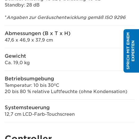
Standby: 28 dB
*
Angaben zur Geräuschentwicklung gemäß ISO 9296
Abmessungen (B x T x H)
S
P
R
I
C
H
M
I
T
E
I
N
E
M
E
X
P
E
R
T
E
47,6 x 46,9 x 37,9 cm
N
Gewicht
Ca. 19,0 kg
Betriebsumgebung
Temperatur: 10 bis 30ºC
20 bis 80 % relative Luftfeuchte (ohne Kondensation)
Systemsteuerung
12,7 cm LCD-Farb-Touchscreen
Controller