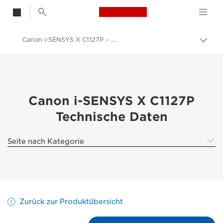
Canon Logo, back t
Canon i-SENSYS X C1127P – Technische Daten
Auf 
Canon
Lösungen & Dienstleistungen
Business-Produkte
Canon i-SENSYS X C1127P
Technische Daten
Business Drucker und Faxgeräte
Drucker - Canon Deutschland
Seite nach Kategorie
Farbdrucker - Canon Deutschland
Canon i-SENSYS X C1127P
Zurück zur Produktübersicht