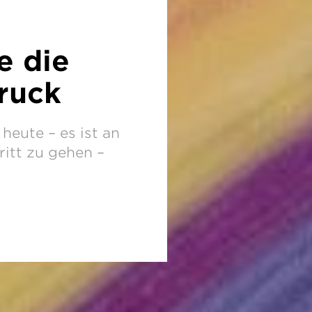
e die
ruck
heute – es ist an
ritt zu gehen –