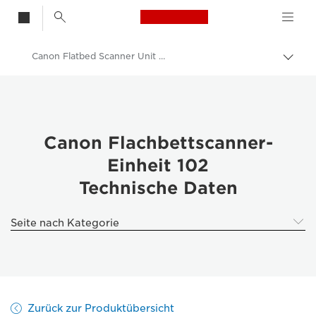
Canon Logo, back t
Canon Flatbed Scanner Unit 102 - Canon Flatbed Scanner Unit 102
Auf
Brot
Canon
umsc
Lösungen & Dienstleistungen
Business-Produkte
Canon Flachbettscanner-
Einheit 102
Scanner für Zuhause und das Büro
Technische Daten
Dokumentenscanner - Canon Deutschland
Canon Flatbed Scanner Unit 102 - Document Scanners
Seite nach Kategorie
Zurück zur Produktübersicht