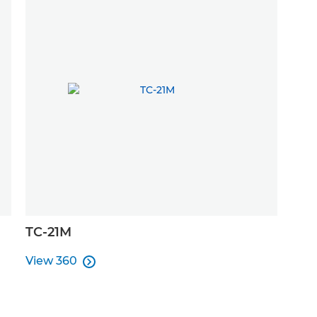
TC-21M
View 360

View 360