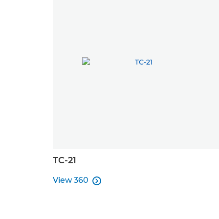
TC-21
View 360

View 360