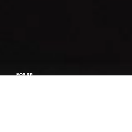
EOS RP
Überall blitzschnell
fokussieren