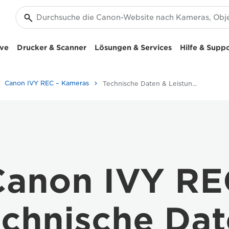
ive
Drucker & Scanner
Lösungen & Services
Hilfe & Supp
Canon IVY REC – Kameras
Technische Daten & Leistungsmerkmale - Canon PowerShot G1 X Mark III
Canon IVY RE
chnische Da