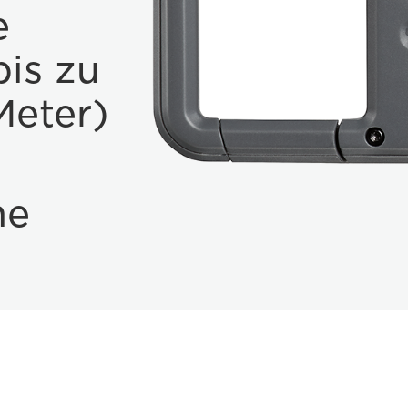
e
bis zu
Meter)
he