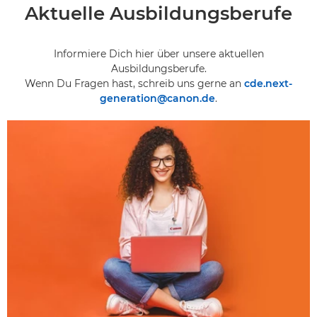
Aktuelle Ausbildungsberufe
Berufserfahrene & Berufseinsteiger
Studierende, Auszubildende und Schüler
Informiere Dich hier über unsere aktuellen
Ausbildungsberufe.
Stellenbörse
Wenn Du Fragen hast, schreib uns gerne an
cde.next-
generation@canon.de
.