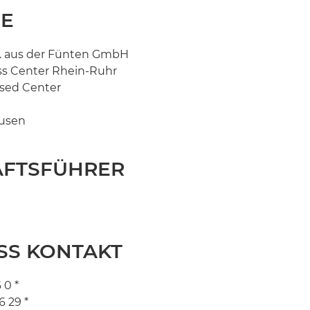
SE
. aus der Fünten GmbH
s Center Rhein-Ruhr
sed Center
usen
ÄFTSFÜHRER
SS KONTAKT
 0 *
6 29 *