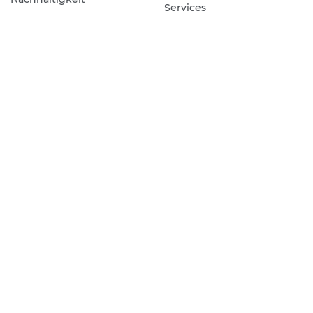
Services
Arbeiten bei Canon
Newsletter abonnieren
Kontakt
Business Konto
Canon
Partnerprogramm
Händlersuche Business-Produkte
Cookie-Einstellungen