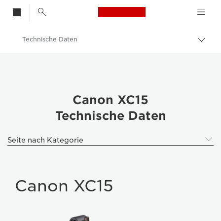
Canon Logo, back t
Technische Daten
Auf
Brot
Canon
umsc
XC15
Canon XC15
Technische Daten
Seite nach Kategorie
Canon XC15