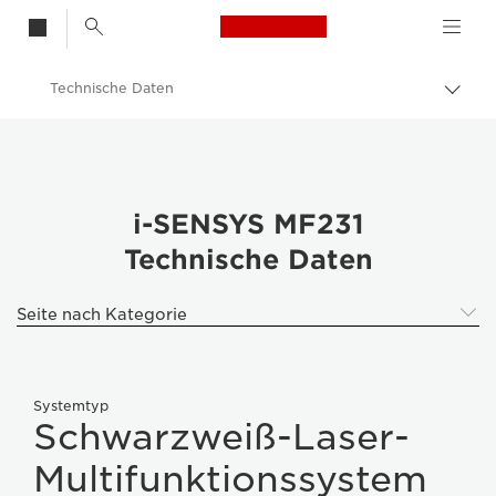
Canon Logo, back t
Technische Daten
Auf
Brot
Canon
umsc
Canon i-SENSYS MF231
i-SENSYS MF231
Technische Daten
Seite nach Kategorie
Systemtyp
Schwarzweiß-Laser-
Multifunktionssystem