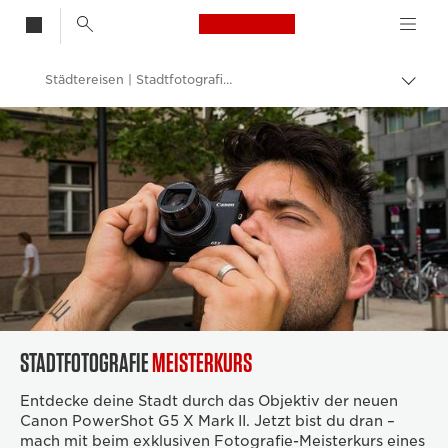
Canon Logo, back t
Städtereisen | Stadtfotografie-Wettbewerb
Auf
Brot
Canon
umsc
Lasse dich inspirieren | Tipps zur Fotografie und zum Drucken sowie Kaufratgeber
STADTFOTOGRAFIE
MEISTERKURS
Entdecke deine Stadt durch das Objektiv der neuen
Canon PowerShot G5 X Mark II. Jetzt bist du dran –
mach mit beim exklusiven Fotografie-Meisterkurs eines