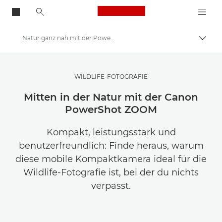
Canon Logo, back to
Natur ganz nah mit der PowerShot ZOOM
Auf B
Canon
Lasse dich inspirieren | Tipps zur Fotografie und zum Drucken sowie Kaufratgeber
WILDLIFE-FOTOGRAFIE
Geschichten über Fotografie und Kreativität
Mitten in der Natur mit der Canon
PowerShot ZOOM
Kompakt, leistungsstark und
benutzerfreundlich: Finde heraus, warum
diese mobile Kompaktkamera ideal für die
Wildlife-Fotografie ist, bei der du nichts
verpasst.