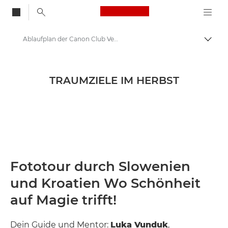
Canon Logo, back to
Ablaufplan der Canon Club Verlosung Juni 2025
Auf B
Canon
Competititons & Prize Draws
TRAUMZIELE IM HERBST
Fototour durch Slowenien
und Kroatien Wo Schönheit
auf Magie trifft!
Dein Guide und Mentor:
Luka Vunduk
,