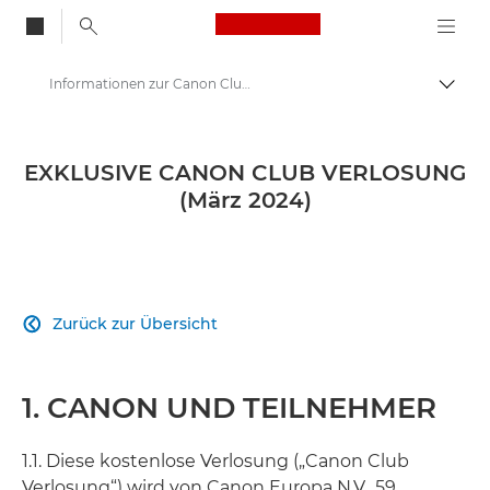
Canon Logo, back to
Informationen zur Canon Club Verlosung März 2024
Auf B
Canon
Competititons & Prize Draws
EXKLUSIVE CANON CLUB VERLOSUNG
(März 2024)
Zurück zur Übersicht

1. CANON UND TEILNEHMER
1.1. Diese kostenlose Verlosung („Canon Club
Verlosung“) wird von Canon Europa N.V., 59