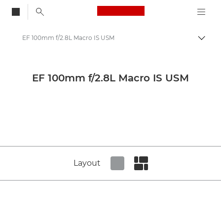
Canon Logo, back to
EF 100mm f/2.8L Macro IS USM
Auf B
Canon
Canon Kameraobjektive
EF 100mm f/2.8L Macro IS USM
Canon EF 100mm f/2.8L Macro IS USM - Objektive – Kamera- & Foto-Objektive
Layout
Set tiled view
Set masonry view