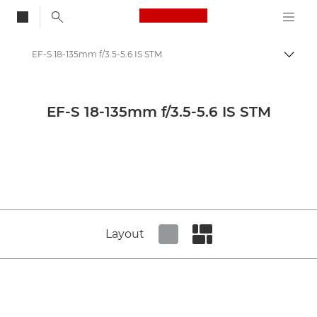
Canon Logo, back to
EF-S 18-135mm f/3.5-5.6 IS STM
Auf B
Canon
Canon Kameraobjektive
EF-S 18-135mm f/3.5-5.6 IS STM
Canon EF-S 18-135mm f/3.5-5.6 IS STM - Lenses - Camera & Photo lenses
Layout
Set tiled view
Set masonry view