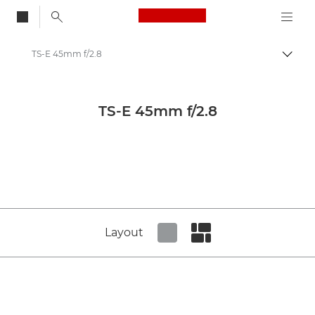
Canon Logo, back to
TS-E 45mm f/2.8
Auf B
Canon
Canon Kameraobjektive
TS-E 45mm f/2.8
Canon TS-E 45mm f/2.8 - Lenses - Camera & Photo lenses
Layout
Set tiled view
Set masonry view