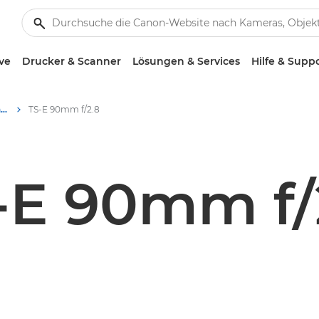
ve
Drucker & Scanner
Lösungen & Services
Hilfe & Supp
Canon TS-E 90mm f/2.8 - Lenses - Camera & Photo lenses
TS-E 90mm f/2.8
-E 90mm f/