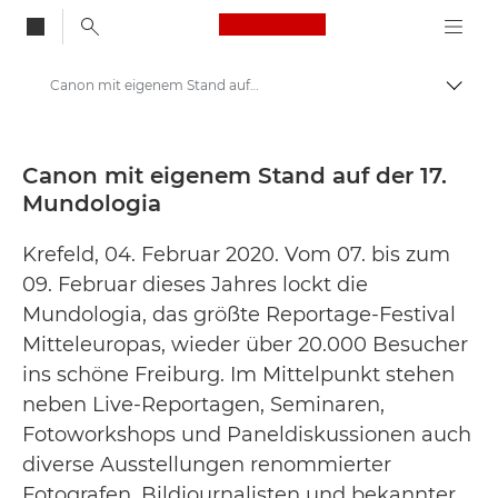
Canon Logo, back to
Canon mit eigenem Stand auf der 17. Mundologia - Canon Presse Center
Auf B
Canon
Newsroom
Canon mit eigenem Stand auf der 17.
Mundologia
Pressemitteilungen – Newsroom
Krefeld, 04. Februar 2020. Vom 07. bis zum
09. Februar dieses Jahres lockt die
Mundologia, das größte Reportage-Festival
Mitteleuropas, wieder über 20.000 Besucher
ins schöne Freiburg. Im Mittelpunkt stehen
neben Live-Reportagen, Seminaren,
Fotoworkshops und Paneldiskussionen auch
diverse Ausstellungen renommierter
Fotografen, Bildjournalisten und bekannter