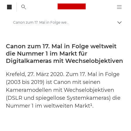
Canon Logo, back to
Canon zum 17. Mal in Folge weltweit die Nummer 1 im Markt für Digitalkameras mit Wechselobjektiven - Canon Presse Center
Auf B
Canon
Newsroom
Canon zum 17. Mal in Folge weltweit
die Nummer 1 im Markt für
Pressemitteilungen – Newsroom
Digitalkameras mit Wechselobjektiven
Krefeld, 27. März 2020. Zum 17. Mal in Folge
(2003 bis 2019) ist Canon mit seinen
Kameramodellen mit Wechselobjektiven
(DSLR und spiegellose Systemkameras) die
Nummer 1 im weltweiten Markt¹.