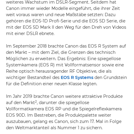
weiteres Wachstum im DSLR-Segment. Seitdem hat
Canon immer wieder Modelle eingeführt, die ihrer Zeit
weit voraus waren und neue Maßstäbe setzten: Dazu
gehören die EOS-1D Profi-Serie und die EOS 5D Serie, die
mit der EOS 5D Mark II den Weg für den Dreh von Videos
mit einer DSLR ebnete.
Im September 2018 brachte Canon das EOS R System auf
den Markt – mit dem Ziel, die Grenzen des technisch
Möglichen zu erweitern. Das Ergebnis: Eine spiegellose
Systemkamera (EOS R) mit Vollformatsensor sowie eine
Reihe optisch herausragender RF Objektive, die als
wichtiger Bestandteil des
EOS R Systems
den Grundstein
für die Definition einer neuen Klasse legten.
Im Jahr 2019 brachte Canon weitere attraktive Produkte
2
auf den Markt
, darunter die spiegellose
Vollformatkamera EOS RP und die Spiegelreflexkamera
EOS 90D. Im Bestreben, die Produktpalette weiter
auszubauen, gelang es Canon, sich zum 17. Mal in Folge
den Weltmarktanteil als Nummer 1 zu sichern.