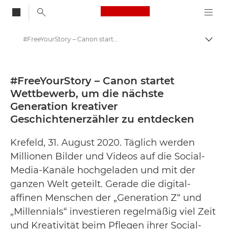
Canon Logo, back to
#FreeYourStory – Canon startet Wettbewerb, um die nächste Generation kreativer Geschichtenerzähler zu entdecken - Canon Presse Center
Auf B
Canon
Newsroom
#FreeYourStory – Canon startet
Wettbewerb, um die nächste
Pressemitteilungen – Newsroom
Generation kreativer
Geschichtenerzähler zu entdecken
Krefeld, 31. August 2020. Täglich werden
Millionen Bilder und Videos auf die Social-
Media-Kanäle hochgeladen und mit der
ganzen Welt geteilt. Gerade die digital-
affinen Menschen der „Generation Z“ und
„Millennials“ investieren regelmäßig viel Zeit
und Kreativität beim Pflegen ihrer Social-