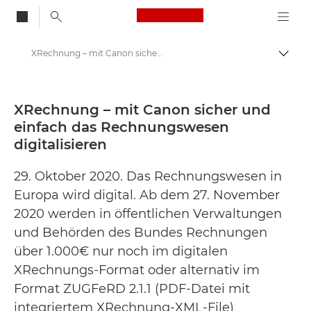
Canon Logo, back to
XRechnung – mit Canon sicher und einfach das Rechnungswesen digitalisieren - Canon Presse Center
Auf B
Canon
Newsroom
XRechnung – mit Canon sicher und
einfach das Rechnungswesen
Pressemitteilungen – Newsroom
digitalisieren
29. Oktober 2020. Das Rechnungswesen in
Europa wird digital. Ab dem 27. November
2020 werden in öffentlichen Verwaltungen
und Behörden des Bundes Rechnungen
über 1.000€ nur noch im digitalen
XRechnungs-Format oder alternativ im
Format ZUGFeRD 2.1.1 (PDF-Datei mit
integriertem XRechnung-XML-File)