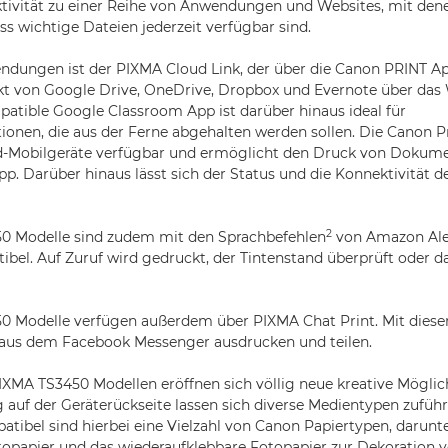
ivität zu einer Reihe von Anwendungen und Websites, mit dene
ss wichtige Dateien jederzeit verfügbar sind.
ndungen ist der PIXMA Cloud Link, der über die Canon PRINT App
kt von Google Drive, OneDrive, Dropbox und Evernote über da
atible Google Classroom App ist darüber hinaus ideal für
tionen, die aus der Ferne abgehalten werden sollen. Die Canon Pr
d-Mobilgeräte verfügbar und ermöglicht den Druck von Dokum
App. Darüber hinaus lässt sich der Status und die Konnektivität 
2
0 Modelle sind zudem mit den Sprachbefehlen
von Amazon Ale
ibel. Auf Zuruf wird gedruckt, der Tintenstand überprüft oder da
0 Modelle verfügen außerdem über PIXMA Chat Print. Mit dieser
r aus dem Facebook Messenger ausdrucken und teilen.
XMA TS3450 Modellen eröffnen sich völlig neue kreative Möglic
 auf der Geräterückseite lassen sich diverse Medientypen zufüh
tibel sind hierbei eine Vielzahl von Canon Papiertypen, darunt
opapier und das wiederaufklebbare Fotopapier zur Dekoration 