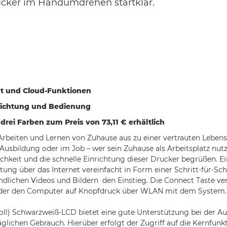
rucker im Handumdrehen startklar.
nt und Cloud-Funktionen
richtung und Bedienung
drei Farben zum Preis von 73,11 € erhältlich
s Arbeiten und Lernen von Zuhause aus zu einer vertrauten Lebe
usbildung oder im Job – wer sein Zuhause als Arbeitsplatz nutzt
chkeit und die schnelle Einrichtung dieser Drucker begrüßen. Ei
eitung über das Internet vereinfacht in Form einer Schritt-für-S
ändlichen Videos und Bildern den Einstieg. Die Connect Taste v
oder den Computer auf Knopfdruck über WLAN mit dem System.
Zoll) Schwarzweiß-LCD bietet eine gute Unterstützung bei der A
glichen Gebrauch. Hierüber erfolgt der Zugriff auf die Kernfunk