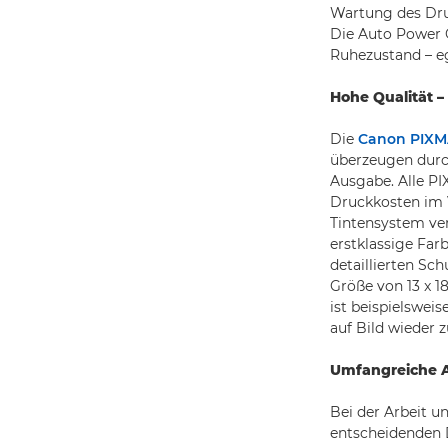
Wartung des Druc
Die Auto Power 
Ruhezustand – e
Hohe Qualität –
Die
Canon PIXM
überzeugen durch
Ausgabe. Alle P
Druckkosten im 
Tintensystem ver
erstklassige Fa
detaillierten Sch
Größe von 13 x 1
ist beispielsweis
auf Bild wieder
Umfangreiche 
Bei der Arbeit u
entscheidenden 