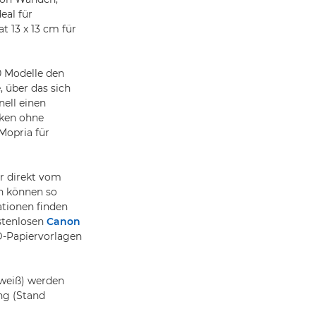
eal für
 13 x 13 cm für
 Modelle den
 über das sich
ell einen
cken ohne
Mopria für
er direkt vom
n können so
ationen finden
stenlosen
Canon
3D-Papiervorlagen
/weiß) werden
ng (Stand