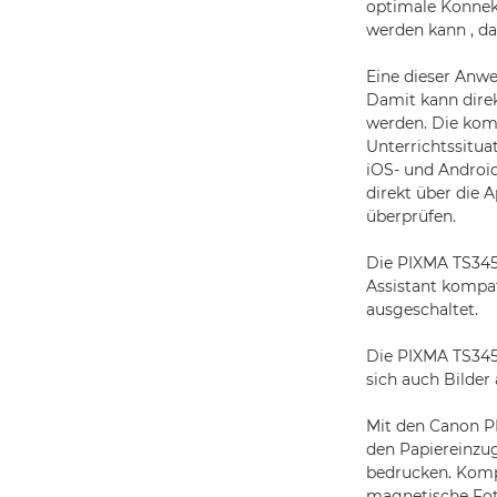
optimale Konnekt
werden kann , da
Eine dieser Anwe
Damit kann dire
werden. Die komp
Unterrichtssitua
iOS- und Androi
direkt über die 
überprüfen.
Die PIXMA TS345
Assistant kompat
ausgeschaltet.
Die PIXMA TS345
sich auch Bilde
Mit den Canon PI
den Papiereinzug
bedrucken. Kompa
magnetische Fot