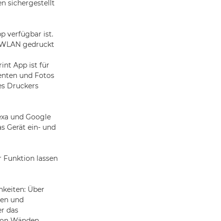
n sichergestellt
 verfügbar ist.
s WLAN gedruckt
int App ist für
enten und Fotos
des Druckers
xa und Google
s Gerät ein- und
 Funktion lassen
hkeiten: Über
ren und
er das
von Wänden,