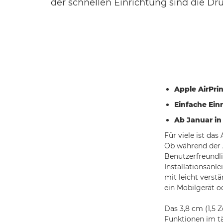
der schnellen Einrichtung sind die D
Apple AirPri
Einfache Ein
Ab Januar in 
Für viele ist da
Ob während der A
Benutzerfreundli
Installationsanl
mit leicht verst
ein Mobilgerät 
Das 3,8 cm (1,5 
Funktionen im tä