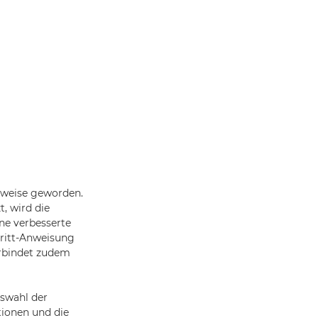
nsweise geworden.
, wird die
ne verbesserte
chritt-Anweisung
erbindet zudem
uswahl der
tionen und die