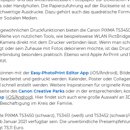
s oder Handyhüllen. Die Papierzuführung auf der Rückseite ist id
chwertige Ausdrucke. Dazu gehört auch das quadratische Format
er Sozialen Medien.
gewöhnlichen Druckfunktionen bieten die Canon PIXMA TS3450
Reihe von nützlichen Tools, wie beispielsweise WLAN PictBridge,
 Kamera direkt mit dem Drucker verbinden lässt. Wenn man schn
gt oder sein Zuhause mit Fotos dekorieren möchte, ist das Dru
erbindung besonders praktisch. Ebenso wird Apple AirPrint und 
tzt.
können mit der
Easy-PhotoPrint Editor App
(iOS/Android), Bild
bearbeitet und gedruckt werden. Kalender, Poster oder Collage
schnell erstellt werden. Weitere Inspirationen für originelle Kre
seite des
Canon Creative Parks
oder in der entsprechenden, ko
pp
(
iOS/Android)
. Hier findet sich auch eine große Auswahl an 
e Beschäftigung im Kreis der Familie.
le PIXMA TS3450 (schwarz), TS3451 (weiß) und TS3452 (schwarz
ab Januar 2021 verfügbar sein. Die unverbindliche Preisempfehlu
t 73,11 Euro.