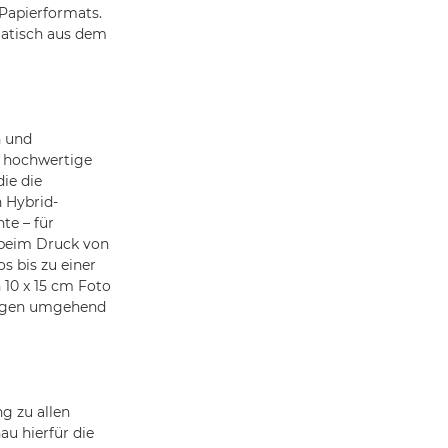
Papierformats.
matisch aus dem
h und
iv hochwertige
ie die
 Hybrid-
te – für
 beim Druck von
s bis zu einer
 10 x 15 cm Foto
ungen umgehend
g zu allen
u hierfür die