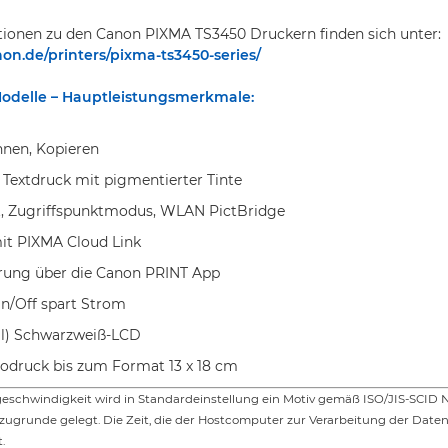
tionen zu den Canon PIXMA TS3450 Druckern finden sich unter:
on.de/printers/pixma-ts3450-series/
odelle – Hauptleistungsmerkmale:
nnen, Kopieren
Textdruck mit pigmentierter Tinte
t, Zugriffspunktmodus, WLAN PictBridge
it PIXMA Cloud Link
erung über die Canon PRINT App
n/Off spart Strom
oll) Schwarzweiß-LCD
odruck bis zum Format 13 x 18 cm
eschwindigkeit wird in Standardeinstellung ein Motiv gemäß ISO/JIS-SCID 
I zugrunde gelegt. Die Zeit, die der Hostcomputer zur Verarbeitung der Daten
.