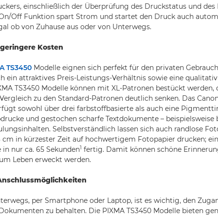
kers, einschließlich der Überprüfung des Druckstatus und des 
On/Off Funktion spart Strom und startet den Druck auch auto
gal ob von Zuhause aus oder von Unterwegs.
 geringere Kosten
A TS3450
Modelle eignen sich perfekt für den privaten Gebrauc
 ein attraktives Preis-Leistungs-Verhältnis sowie eine qualitat
IXMA TS3450 Modelle können mit XL-Patronen bestückt werden, d
Vergleich zu den Standard-Patronen deutlich senken. Das Canon
fügt sowohl über drei farbstoffbasierte als auch eine Pigmenttin
rbdrucke und gestochen scharfe Textdokumente – beispielsweise
ulungsinhalten. Selbstverständlich lassen sich auch randlose Foto
8 cm in kürzester Zeit auf hochwertigem Fotopapier drucken; ein
1
e in nur ca. 65 Sekunden
fertig. Damit können schöne Erinner
 zum Leben erweckt werden.
Anschlussmöglichkeiten
nterwegs, per Smartphone oder Laptop, ist es wichtig, den Zugan
Dokumenten zu behalten. Die PIXMA TS3450 Modelle bieten gena