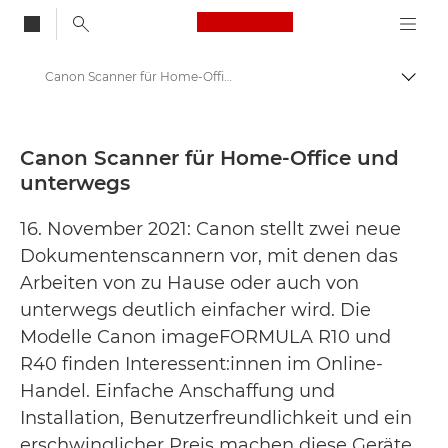
Canon Logo, back to
Canon Scanner für Home-Office und unterwegs - Canon Presse Center
Auf B
Canon
Newsroom
Canon Scanner für Home-Office und
unterwegs
Pressemitteilungen – Newsroom
16. November 2021: Canon stellt zwei neue
Dokumentenscannern vor, mit denen das
Arbeiten von zu Hause oder auch von
unterwegs deutlich einfacher wird. Die
Modelle Canon imageFORMULA R10 und
R40 finden Interessent:innen im Online-
Handel. Einfache Anschaffung und
Installation, Benutzerfreundlichkeit und ein
erschwinglicher Preis machen diese Geräte