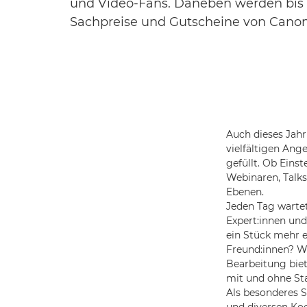
und Video-Fans. Daneben werden bis 
Sachpreise und Gutscheine von Canon 
Auch dieses Jahr
vielfältigen Ang
gefüllt. Ob Eins
Webinaren, Talks
Ebenen.
Jeden Tag warte
Expert:innen und
ein Stück mehr e
Freund:innen? Wi
Bearbeitung biet
mit und ohne Sta
Als besonderes S