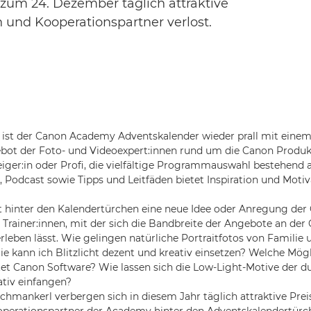
zum 24. Dezember täglich attraktive
und Kooperationspartner verlost.
 ist der Canon Academy Adventskalender wieder prall mit einem
ebot der Foto- und Videoexpert:innen rund um die Canon Produk
teiger:in oder Profi, die vielfältige Programmauswahl bestehend
, Podcast sowie Tipps und Leitfäden bietet Inspiration und Motiv
t hinter den Kalendertürchen eine neue Idee oder Anregung de
 Trainer:innen, mit der sich die Bandbreite der Angebote an d
rleben lässt. Wie gelingen natürliche Portraitfotos von Familie 
e kann ich Blitzlicht dezent und kreativ einsetzen? Welche Mögl
et Canon Software? Wie lassen sich die Low-Light-Motive der du
tiv einfangen?
chmankerl verbergen sich in diesem Jahr täglich attraktive Pre