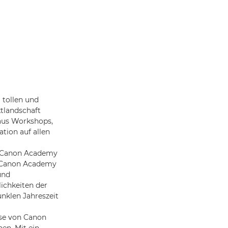
 tollen und
tlandschaft
 aus Workshops,
ation auf allen
r Canon Academy
er Canon Academy
und
ichkeiten der
nklen Jahreszeit
ise von Canon