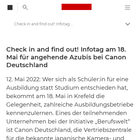
Canon Logo, back to
Check in and find out! Infotag am 18. Mai für angehende Azubis bei Canon Deutschland - Canon Presse Center
Auf B
Canon
Newsroom
Check in and find out! Infotag am 18.
Mai für angehende Azubis bei Canon
Pressemitteilungen – Newsroom
Deutschland
12. Mai 2022: Wer sich als Schüler:in für eine
Ausbildung statt Studium entschieden hat,
bekommt am 18. Mai in Krefeld die
Gelegenheit, zahlreiche Ausbildungsbetriebe
kennenzulernen. Eines der teilnehmenden
Unternehmen bei der Initiative „Berufswelt“
ist Canon Deutschland, die Vertriebszentrale
für die bekannte japanische Kamera- und