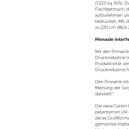
(1.023 sq. ft/h).
Flachbetttisch, 
aufzunehmen und
bedrucken. Mit d
zu 220 cm (86,6 
Pinnacle Inter
Mit den Pinnacl
Druckindustrie m
Produktivität ve
Druckindustrie 
Den Pinnacle Int
Meinung der Jury
darstellt".
Die neue Canon 
patentierten UV-
die es Großform
gemischte matte