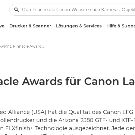
ve
Drucker & Scanner
Lösungen & Services
Hilfe & Supp
Vier gewinnt: Pinnacle Awards für Canon Large Format Graphics - Canon Presse Center
acle Awards für Canon L
d Alliance (USA) hat die Qualität des Canon LFG P
ollendrucker und die Arizona 2380 GTF- und XTF-
on FLXfinish+ Technologie ausgezeichnet. Jede de