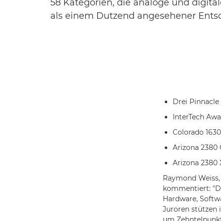
58 Kategorien, die analoge und digit
als einem Dutzend angesehener Entsch
Drei Pinnacle
InterTech Awa
Colorado 1630
Arizona 2380 
Arizona 2380 
Raymond Weiss, V
kommentiert: "Di
Hardware, Softwa
Juroren stützen 
um Zehntelpunkt