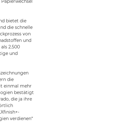
h Papierwechsel
nd bietet die
nd die schnelle
uckprozess von
hadstoffen und
als 2.500
ltige und
szeichnungen
ern die
mit einmal mehr
ogien bestätigt
ado, die ja ihre
rtlich
Xfinish+-
gien verdienen“