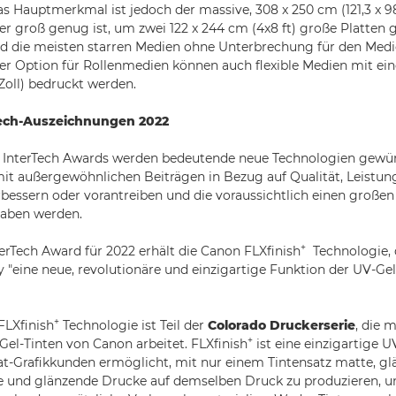
 Das Hauptmerkmal ist jedoch der massive, 308 x 250 cm (121,3 x 9
der groß genug ist, um zwei 122 x 244 cm (4x8 ft) große Platten g
 die meisten starren Medien ohne Unterbrechung für den Med
er Option für Rollenmedien können auch flexible Medien mit eine
Zoll) bedruckt werden.
Tech-Auszeichnungen 2022
e InterTech Awards werden bedeutende neue Technologien gewürd
it außergewöhnlichen Beiträgen in Bezug auf Qualität, Leistun
rbessern oder vorantreiben und die voraussichtlich einen großen 
haben werden.
+
erTech Award für 2022 erhält die Canon FLXfinish
Technologie, 
 "eine neue, revolutionäre und einzigartige Funktion der UV-Ge
+
FLXfinish
Technologie ist Teil der
Colorado Druckerserie
, die 
+
Gel-Tinten von Canon arbeitet. FLXfinish
ist eine einzigartige U
at-Grafikkunden ermöglicht, mit nur einem Tintensatz matte, g
 und glänzende Drucke auf demselben Druck zu produzieren, 