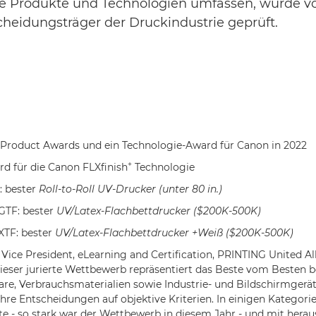
ale Produkte und Technologien umfassen, wurde 
eidungsträger der Druckindustrie geprüft.
 Product Awards und ein Technologie-Award für Canon in 2022
+
rd für die Canon FLXfinish
Technologie
: bester
Roll-to-Roll UV-Drucker (unter 80 in.)
GTF: bester
UV/Latex-Flachbettdrucker ($200K-500K)
XTF: bester
UV/Latex-Flachbettdrucker +Weiß ($200K-500K)
ice President, eLearning and Certification, PRINTING United All
eser jurierte Wettbewerb repräsentiert das Beste vom Besten b
re, Verbrauchsmaterialien sowie Industrie- und Bildschirmgerät
ihre Entscheidungen auf objektive Kriterien. In einigen Kategori
e - so stark war der Wettbewerb in diesem Jahr - und mit hera