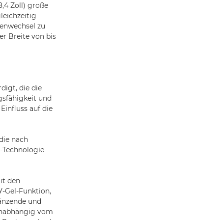
8,4 Zoll) große
leichzeitig
ienwechsel zu
r Breite von bis
igt, die die
gsfähigkeit und
Einfluss auf die
die nach
l-Technologie
mit den
V-Gel-Funktion,
länzende und
unabhängig vom