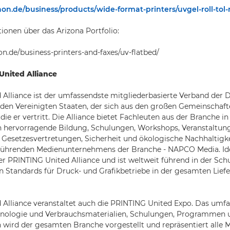
n.de/business/products/wide-format-printers/uvgel-roll-tol-r
ionen über das Arizona Portfolio:
n.de/business-printers-and-faxes/uv-flatbed/
United Alliance
Alliance ist der umfassendste mitgliederbasierte Verband der 
 den Vereinigten Staaten, der sich aus den großen Gemeinschaf
e er vertritt. Die Alliance bietet Fachleuten aus der Branche in 
hervorragende Bildung, Schulungen, Workshops, Veranstaltung
Gesetzesvertretungen, Sicherheit und ökologische Nachhaltigk
führenden Medienunternehmens der Branche - NAPCO Media. Ideal
er PRINTING United Alliance und ist weltweit führend in der Sc
on Standards für Druck- und Grafikbetriebe in der gesamten Liefe
 Alliance veranstaltet auch die PRINTING United Expo. Das umf
nologie und Verbrauchsmaterialien, Schulungen, Programmen 
 wird der gesamten Branche vorgestellt und repräsentiert alle