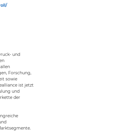
oll/
Druck- und
ten
allen
en, Forschung,
eit sowie
liance ist jetzt
hulung und
rkette der
angreiche
und
 Marktsegmente.