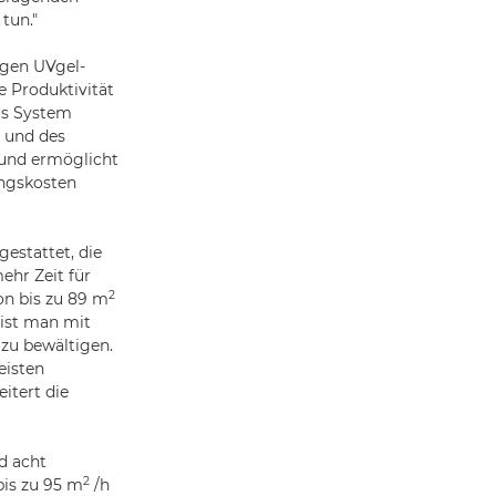
tun."
igen UVgel-
e Produktivität
as System
 und des
und ermöglicht
ungskosten
estattet, die
ehr Zeit für
2
on bis zu 89 m
 ist man mit
zu bewältigen.
eisten
itert die
d acht
2
bis zu 95 m
/h