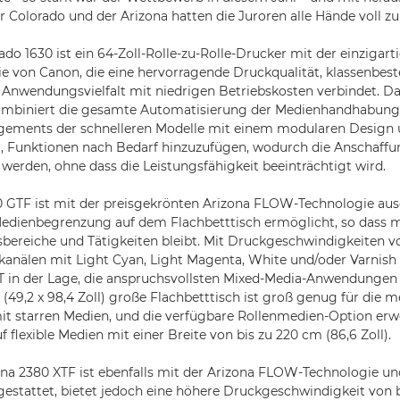
r Colorado und der Arizona hatten die Juroren alle Hände voll zu 
do 1630 ist ein 64-Zoll-Rolle-zu-Rolle-Drucker mit der einzigart
e von Canon, die eine hervorragende Druckqualität, klassenbest
Anwendungsvielfalt mit niedrigen Betriebskosten verbindet. D
ombiniert die gesamte Automatisierung der Medienhandhabung
ments der schnelleren Modelle mit einem modularen Design 
, Funktionen nach Bedarf hinzuzufügen, wodurch die Anschaff
 werden, ohne dass die Leistungsfähigkeit beeinträchtigt wird.
 GTF ist mit der preisgekrönten Arizona FLOW-Technologie ausg
edienbegrenzung auf dem Flachbetttisch ermöglicht, so dass m
bereiche und Tätigkeiten bleibt. Mit Druckgeschwindigkeiten v
kanälen mit Light Cyan, Light Magenta, White und/oder Varnish
T in der Lage, die anspruchsvollsten Mixed-Media-Anwendungen 
 (49,2 x 98,4 Zoll) große Flachbetttisch ist groß genug für die m
 starren Medien, und die verfügbare Rollenmedien-Option erwe
 flexible Medien mit einer Breite von bis zu 220 cm (86,6 Zoll).
na 2380 XTF ist ebenfalls mit der Arizona FLOW-Technologie un
estattet, bietet jedoch eine höhere Druckgeschwindigkeit von 