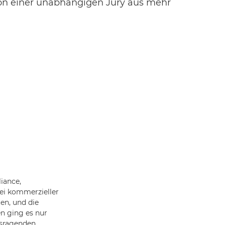
von einer unabhängigen Jury aus mehr
iance,
ei kommerzieller
en, und die
en ging es nur
usragenden