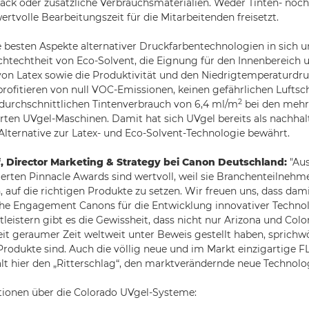
ck oder zusätzliche Verbrauchsmaterialien. Weder Tinten- noc
ertvolle Bearbeitungszeit für die Mitarbeitenden freisetzt.
e besten Aspekte alternativer Druckfarbentechnologien in sich u
chtechtheit von Eco-Solvent, die Eignung für den Innenbereich u
von Latex sowie die Produktivität und den Niedrigtemperaturdr
rofitieren von null VOC-Emissionen, keinen gefährlichen Luftsc
2
durchschnittlichen Tintenverbrauch von 6,4 ml/m
bei den mehr 
ierten UVgel-Maschinen. Damit hat sich UVgel bereits als nachha
 Alternative zur Latex- und Eco-Solvent-Technologie bewährt.
f, Director Marketing & Strategy bei Canon Deutschland:
"Au
rten Pinnacle Awards sind wertvoll, weil sie Branchenteilnehm
, auf die richtigen Produkte zu setzen. Wir freuen uns, dass da
che Engagement Canons für die Entwicklung innovativer Technol
leistern gibt es die Gewissheit, dass nicht nur Arizona und Color
eit geraumer Zeit weltweit unter Beweis gestellt haben, sprichwö
rodukte sind. Auch die völlig neue und im Markt einzigartige FL
lt hier den „Ritterschlag“, den marktverändernde neue Technolo
tionen über die Colorado UVgel-Systeme: