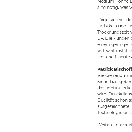
Medium - ohne La
sind nötig, was w
UVgel vereint di
Farbskala und Li
Trocknungszeit 
UV. Die Kunden p
einem geringen 
weltweit install
kosteneffiziente
Patrick Bischof
wie die renommie
Sicherheit geben
das kontinuierli
wird. Druckdienst
Qualität schon s
ausgezeichnete P
Technologie erhä
Weitere Informa