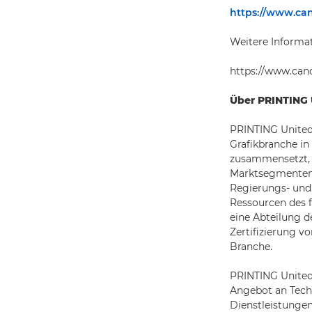
https://www.cano
Weitere Informat
https://www.cano
Über PRINTING 
PRINTING United 
Grafikbranche in
zusammensetzt, di
Marktsegmenten 
Regierungs- und 
Ressourcen des 
eine Abteilung d
Zertifizierung v
Branche.
PRINTING United
Angebot an Tech
Dienstleistungen