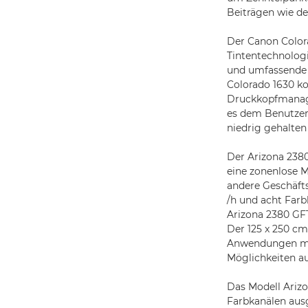
Beiträgen wie de
Der Canon Colora
Tintentechnologi
und umfassende 
Colorado 1630 k
Druckkopfmanage
es dem Benutzer
niedrig gehalten
Der Arizona 2380
eine zonenlose M
andere Geschäfts
/h und acht Farb
Arizona 2380 GF
Der 125 x 250 cm
Anwendungen mit
Möglichkeiten auf
Das Modell Arizo
Farbkanälen ausg