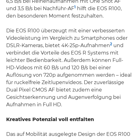
6,5 B/s bei Reihenaufnahmen mit One Shot AF
1
und 3,5 B/s bei Nachführ-AF
hilft die EOS R100,
den besonderen Moment festzuhalten.
Die EOS R100 überzeugt mit einer verbesserten
Videoleistung im Vergleich zu Smartphones oder
2
DSLR-Kameras, bietet 4K-25p-Aufnahmen
und
verbindet die Vorteile des EOS R Systems mit
leichter Bedienbarkeit. Außerdem können Full-
HD-Videos mit 60 B/s und 120 B/s bei einer
Auflösung von 720p aufgenommen werden – ideal
für ruckelfreie Zeitlupenvideos. Der zuverlässige
Dual Pixel CMOS AF bietet zudem eine
Gesichtserkennung und Augenverfolgung bei
Aufnahmen in Full HD.
Kreatives Potenzial voll entfalten
Das auf Mobilität ausgelegte Design der EOS R100