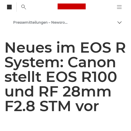
Canon Logo, back to
Pressemitteilungen – Newsroom
Auf B
Canon
Neues im EOS R
Newsroom
System: Canon
stellt EOS R100
und RF 28mm
F2.8 STM vor