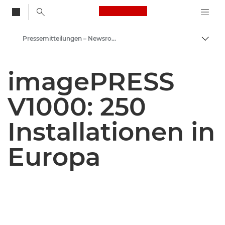
Canon Logo, back to
Pressemitteilungen – Newsroom
Auf B
Canon
imagePRESS
Newsroom
V1000: 250
Installationen in
Europa