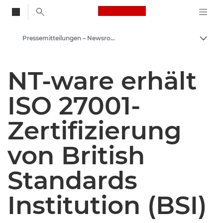
Canon Logo, back to
Pressemitteilungen – Newsroom
Auf B
Canon
NT-ware erhält
Newsroom
ISO 27001-
Zertifizierung
von British
Standards
Institution (BSI)