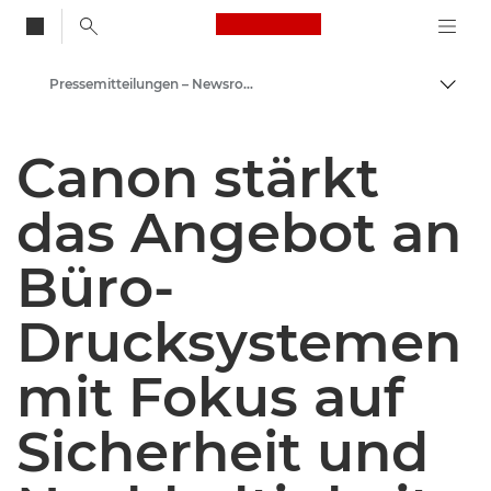
Canon Logo, back to
Pressemitteilungen – Newsroom
Auf B
Canon
Canon stärkt
Newsroom
das Angebot an
Büro-
Drucksystemen
mit Fokus auf
Sicherheit und