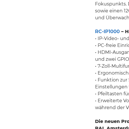
Fokuspunkts. 
sowie einen 1
und Überwachu
RC-IP1000
– H
• IP-Video- u
• PC-freie Ei
• HDMI-Ausgang
und zwei GPIO
• 7-Zoll-Multi
• Ergonomisch
• Funktion zu
Einstellunge
• Pfeiltasten 
• Erweiterte V
während der V
Die neuen Pro
RAI, Amsterd