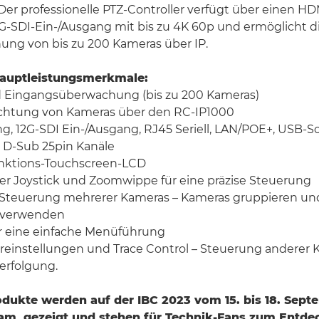
Der professionelle PTZ-Controller verfügt über einen 
2G-SDI-Ein-/Ausgang mit bis zu 4K 60p und ermöglicht 
ng von bis zu 200 Kameras über IP.
auptleistungsmerkmale:
nd Eingangsüberwachung (bis zu 200 Kameras)
nrichtung von Kameras über den RC-IP1000
, 12G-SDI Ein-/Ausgang, RJ45 Seriell, LAN/POE+, USB-Sc
 D-Sub 25pin Kanäle
funktions-Touchscreen-LCD
er Joystick und Zoomwippe für eine präzise Steuerung
r Steuerung mehrerer Kameras – Kameras gruppieren un
n verwenden
für eine einfache Menüführung
oreinstellungen und Trace Control – Steuerung anderer
erfolgung.
dukte werden auf der IBC 2023 vom 15. bis 18. Sep
am, gezeigt und stehen für Technik-Fans zum Entde