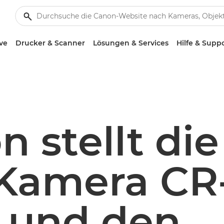
ve
Drucker & Scanner
Lösungen & Services
Hilfe & Supp
 stellt die
Kamera CR
 und den