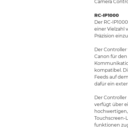
Camera Contro
RC-IP1000
Der RC-IP1000 
einer Vielzahl
Präzision einz
Der Controlle
Canon für den 
Kommunikation
kompatibel. D
Feeds auf dem 
dafür ein ext
Der Controller
verfügt über e
hochwertigen,
Touchscreen-LC
funktionen zug