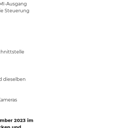
HDMI-Ausgang
die Steuerung
hnittstelle
d dieselben
 Kameras
tember 2023 im
cken und