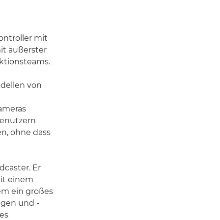
ontroller mit
it äußerster
uktionsteams.
dellen von
Kameras
Benutzern
en, ohne dass
dcaster. Er
mit einem
em ein großes
ngen und -
des