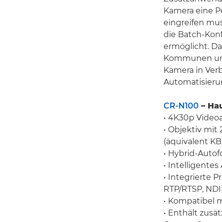
Kamera eine P
eingreifen mu
die Batch-Kon
ermöglicht. D
Kommunen und 
Kamera in Ver
Automatisieru
CR-N100
– Ha
• 4K30p Videoa
• Objektiv mi
(äquivalent KB
• Hybrid-Auto
• Intelligentes
• Integrierte 
RTP/RTSP, NDI
• Kompatibel 
• Enthält zusä