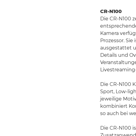
CR-N100
Die CR-N100 ze
entsprechenden
Kamera verfüg
Prozessor. Sie
ausgestattet 
Details und Ov
Veranstaltunge
Livestreaming
Die CR-N100 K
Sport, Low-lig
jeweilige Moti
kombiniert Ko
so auch bei we
Die CR-N100 i
Zusatzanwendun