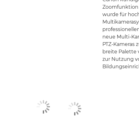
Zoomfunktion f
wurde für hoc
Multikamerasy
professionelle
neue Multi-K
PTZ-Kameras zu
breite Palette
zur Nutzung v
Bildungseinri