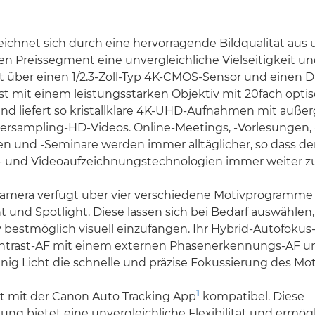
ichnet sich durch eine hervorragende Bildqualität aus 
 Preissegment eine unvergleichliche Vielseitigkeit un
t über einen 1/2.3-Zoll-Typ 4K-CMOS-Sensor und einen 
 ist mit einem leistungsstarken Objektiv mit 20fach op
und liefert so kristallklare 4K-UHD-Aufnahmen mit auß
ersampling-HD-Videos. Online-Meetings, -Vorlesungen, 
n und -Seminare werden immer alltäglicher, so dass de
- und Videoaufzeichnungstechnologien immer weiter 
amera verfügt über vier verschiedene Motivprogramme –
ht und Spotlight. Diese lassen sich bei Bedarf auswählen
v bestmöglich visuell einzufangen. Ihr Hybrid-Autofoku
ntrast-AF mit einem externen Phasenerkennungs-AF u
nig Licht die schnelle und präzise Fokussierung des Mot
1
st mit der Canon Auto Tracking App
kompatibel. Diese
g bietet eine unvergleichliche Flexibilität und ermögl