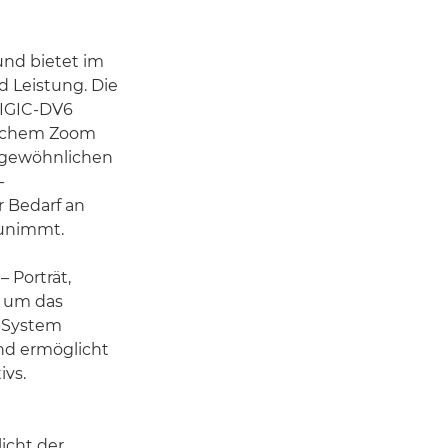
und bietet im
d Leistung. Die
DIGIC-DV6
tischem Zoom
ergewöhnlichen
-
r Bedarf an
zunimmt.
 Porträt,
, um das
s-System
nd ermöglicht
ivs.
icht der