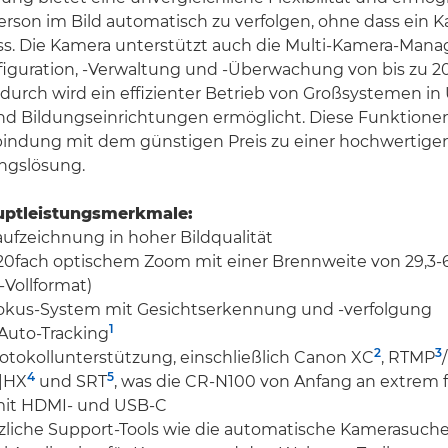
erson im Bild automatisch zu verfolgen, ohne dass ein
ss. Die Kamera unterstützt auch die Multi-Kamera-Man
figuration, -Verwaltung und -Überwachung von bis zu 
adurch wird ein effizienter Betrieb von Großsystemen i
Bildungseinrichtungen ermöglicht. Diese Funktione
bindung mit dem günstigen Preis zu einer hochwertige
ngslösung.
uptleistungsmerkmale:
ufzeichnung in hoher Bildqualität
t 20fach optischem Zoom mit einer Brennweite von 29,
-Vollformat)
fokus-System mit Gesichtserkennung und -verfolgung
1
 Auto-Tracking
2
3
Protokollunterstützung, einschließlich Canon XC
, RTMP
4
5
|HX
und SRT
, was die CR-N100 von Anfang an extrem f
mit HDMI- und USB-C
tzliche Support-Tools wie die automatische Kamerasuch