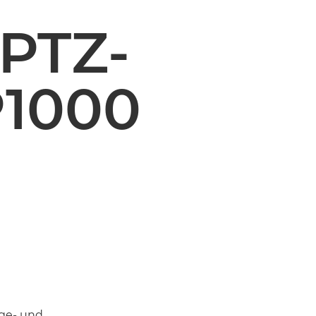
 PTZ-
P1000
ige- und