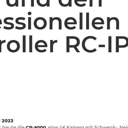
essionellen
roller RC-I
r 2023
 heute die
CR-N100
, eine 4K Kamera mit Schwenk-, Ne