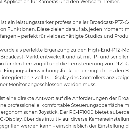
l Application für Kameras und den Webcam-Treiber.
ist ein leistungsstarker professioneller Broadcast-PTZ-C
 von Funktionen. Diese zielen darauf ab, jeden Moment m
ufangen – perfekt für vielbeschäftigte Studios und Prod
r wurde als perfekte Ergänzung zu den High-End-PTZ-Mo
Broadcast-Markt entwickelt und ist mit IP- und serieller
 für den Fernzugriff und die Fernsteuerung von PTZ-
ie Eingangsüberwachungsfunktion ermöglicht es den 
integrierten 7-Zoll-LC-Display des Controllers anzuzeig
erner Monitor angeschlossen werden muss.
 ist eine direkte Antwort auf die Anforderungen der Broa
ine professionelle, komfortable Steuerungsoberfläche 
 ergonomischen Joystick. Der RC-IP1000 bietet außerd
-Display, über das intuitiv auf diverse Kameraeinstellu
egriffen werden kann – einschließlich der Einstellung 