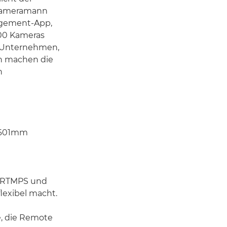
 Kameramann
agement-App,
200 Kameras
n Unternehmen,
n machen die
n
3-601mm
/RTMPS und
lexibel macht.
e, die Remote