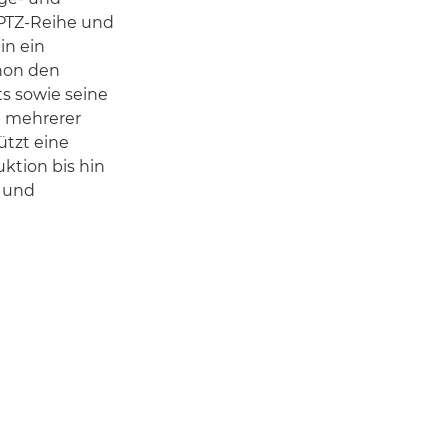
 PTZ-Reihe und
in ein
anon den
s sowie seine
 mehrerer
ützt eine
ktion bis hin
 und