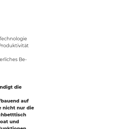
Technologie
Produktivität
erliches Be-
ndigt die
ufbauend auf
 nicht nur die
chbetttisch
loat und
Funktionen