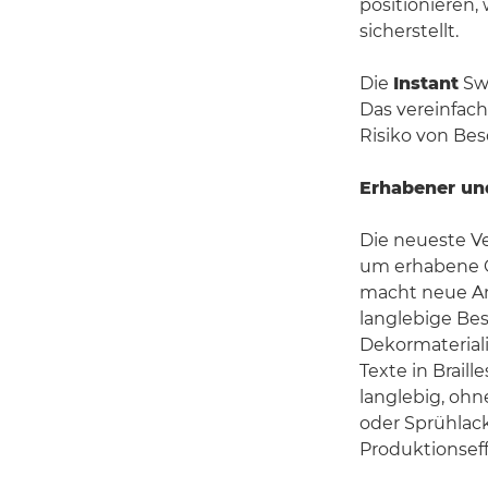
positionieren,
sicherstellt.
Die
Instant
Swi
Das vereinfach
Risiko von Be
Erhabener und
Die neueste V
um erhabene G
macht neue An
langlebige Be
Dekormaterial
Texte in Braill
langlebig, ohn
oder Sprühlack
Produktionseff