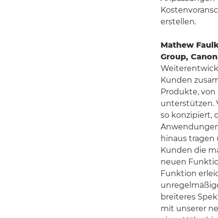
Kostenvoransc
erstellen.
Mathew Faulkn
Group, Cano
Weiterentwick
Kunden zusamm
Produkte, von 
unterstützen.
so konzipiert, 
Anwendungen mi
hinaus tragen 
Kunden die max
neuen Funktion
Funktion erle
unregelmäßiger
breiteres Spe
mit unserer ne