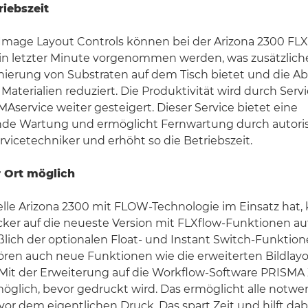
iebszeit
Image Layout Controls können bei der Arizona 2300 FLX
n letzter Minute vorgenommen werden, was zusätzliche 
onierung von Substraten auf dem Tisch bietet und die A
Materialien reduziert. Die Produktivität wird durch Serv
MAservice weiter gesteigert. Dieser Service bietet eine
de Wartung und ermöglicht Fernwartung durch autorisi
ervicetechniker und erhöht so die Betriebszeit.
r Ort möglich
lle Arizona 2300 mit FLOW-Technologie im Einsatz hat,
ker auf die neueste Version mit FLXflow-Funktionen au
ßlich der optionalen Float- und Instant Switch-Funktion
ren auch neue Funktionen wie die erweiterten Bildlayo
Mit der Erweiterung auf die Workflow-Software PRISMA 
öglich, bevor gedruckt wird. Das ermöglicht alle notw
r dem eigentlichen Druck. Das spart Zeit und hilft dab