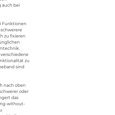
 auch bei
ei Funktionen
 schwerere
 zu fixieren
ünglichen
omtechnik.
 verschiedene
nktionalität zu
ebeband sind
sch nach oben
 schwerer oder
ngert das
ing-without-
zu