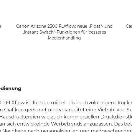
e
Canon Arizona 2300 FLXflow: neue „Float“- und
Ca
„Instant Switch“-Funktionen für besseres
Medienhandling
edienung
00 FLXflow ist für den mittel- bis hochvolumigen Druck
 Grafiken geeignet und verarbeitet eine Vielzahl von Su
 Hausdruckereien wie auch kommerziellen Druckdienstlei
 an sich entwickelnde Werbetrends anzupassen. Das betri
 Nachfrage nach personalisierten und maßgeschneider