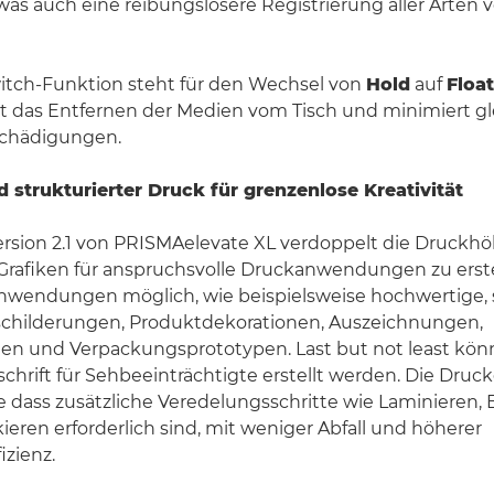
 was auch eine reibungslosere Registrierung aller Arten
tch-Funktion steht für den Wechsel von
Hold
auf
Float
t das Entfernen der Medien vom Tisch und minimiert gle
schädigungen.
 strukturierter Druck für grenzenlose Kreativität
ersion 2.1 von PRISMAelevate XL verdoppelt die Druckh
rafiken für anspruchsvolle Druckanwendungen zu erste
wendungen möglich, wie beispielsweise hochwertige, s
schilderungen, Produktdekorationen, Auszeichnungen,
ien und Verpackungsprototypen. Last but not least kö
eschrift für Sehbeeinträchtigte erstellt werden. Die Druc
e dass zusätzliche Veredelungsschritte wie Laminieren,
ieren erforderlich sind, mit weniger Abfall und höherer
izienz.