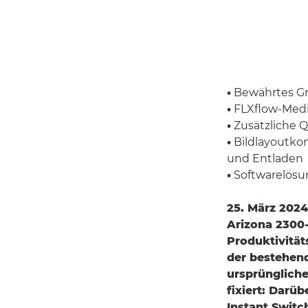
•
Bewährtes Gr
•
FLXflow-Medie
•
Zusätzliche Q
•
Bildlayoutkon
und Entladen
•
Softwarelösun
25. März 2024
Arizona 2300-
Produktivität
der bestehend
ursprüngliche
fixiert: Darü
Instant Swit