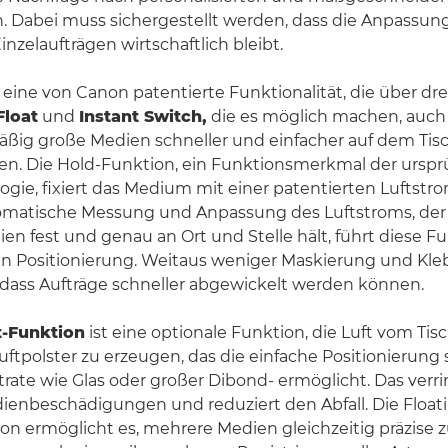
Dabei muss sichergestellt werden, dass die Anpassung
nzelaufträgen wirtschaftlich bleibt.
 eine von Canon patentierte Funktionalität, die über dr
Float
und
Instant Switch,
die es möglich machen, auch
ig große Medien schneller und einfacher auf dem Tisch
n. Die Hold-Funktion, ein Funktionsmerkmal der urspr
ie, fixiert das Medium mit einer patentierten Luftstr
omatische Messung und Anpassung des Luftstroms, der
en fest und genau an Ort und Stelle hält, führt diese Fu
ren Positionierung. Weitaus weniger Maskierung und Kl
odass Aufträge schneller abgewickelt werden können.
t-Funktion
ist eine optionale Funktion, die Luft vom Ti
Luftpolster zu erzeugen, das die einfache Positionierung
trate wie Glas oder großer Dibond- ermöglicht. Das verri
ienbeschädigungen und reduziert den Abfall. Die Float
ion ermöglicht es, mehrere Medien gleichzeitig präzise 