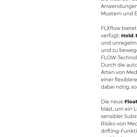
Anwendungen. 
Mustern und Ei
FLXflow bietet
verfügt:
Hold
,
und unregelmäß
und zu bewege
FLOW-Technolog
Durch die aut
Arten von Medi
einer flexible
dabei nötig, s
Die neue
Floa
bläst, um ein 
sensibler Subs
Risiko von Med
drifting-Funkt