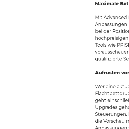
Maximale Betr
Mit Advanced 
Anpassungen i
bei der Positi
hochpreisigen 
Tools wie PRIS
vorausschauen
qualifizierte S
Aufrüsten vo
Wer eine aktue
Flachtbettdruc
geht einschlie
Upgrades gehö
Steuerungen. 
die Vorschau m
Anpassungen vo