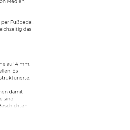
 von Medien
per Fußpedal.
ichzeitig das
öhe auf 4 mm,
llen. Es
trukturierte,
nnen damit
ke sind
 Beschichten