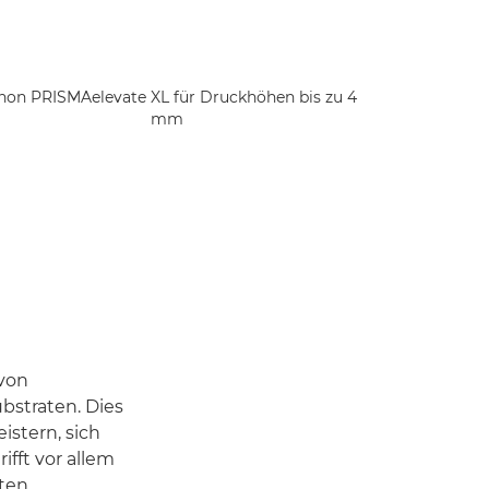
non PRISMAelevate XL für Druckhöhen bis zu 4
mm
 von
bstraten. Dies
stern, sich
fft vor allem
ten