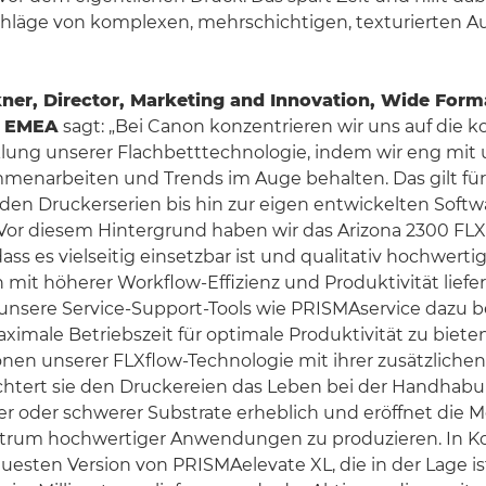
hläge von komplexen, mehrschichtigen, texturierten Au
er, Director, Marketing and Innovation,
Wide Forma
n EMEA
sagt: „Bei Canon konzentrieren wir uns auf die k
lung unserer Flachbetttechnologie, indem wir eng mit
enarbeiten und Trends im Auge behalten. Das gilt für 
den Druckerserien bis hin zur eigen entwickelten Softwa
 Vor diesem Hintergrund haben wir das Arizona 2300 FL
dass es vielseitig einsetzbar ist und qualitativ hochwerti
t höherer Workflow-Effizienz und Produktivität liefer
unsere Service-Support-Tools wie PRISMAservice dazu b
imale Betriebszeit für optimale Produktivität zu biete
en unserer FLXflow-Technologie mit ihrer zusätzlichen
ichtert sie den Druckereien das Leben bei der Handhab
 oder schwerer Substrate erheblich und eröffnet die Mö
ktrum hochwertiger Anwendungen zu produzieren. In K
uesten Version von PRISMAelevate XL, die in der Lage is