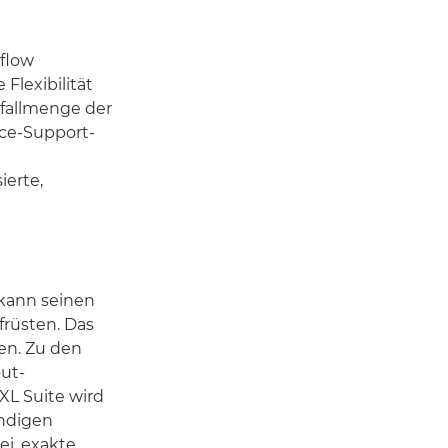
flow
Flexibilität
bfallmenge der
ice-Support-
erte,
 kann seinen
früsten. Das
en. Zu den
ut-
XL Suite wird
endigen
ei, exakte