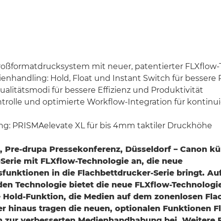
oßformatdrucksystem mit neuer, patentierter FLXflow-
nhandling: Hold, Float und Instant Switch für bessere 
ualitätsmodi für bessere Effizienz und Produktivität
trolle und optimierte Workflow-Integration für kontinui
g: PRISMAelevate XL für bis 4mm taktiler Druckhöhe
, Pre-drupa Pressekonferenz, Düsseldorf – Canon kü
Serie mit FLXflow-Technologie an, die neue
sfunktionen in die Flachbettdrucker-Serie bringt. A
en Technologie bietet die neue FLXflow-Technologie
 Hold-Funktion, die Medien auf dem zonenlosen Fla
ber hinaus tragen die neuen, optionalen Funktionen F
ch zur verbesserten Medienhandhabung bei. Weitere 