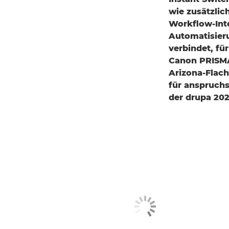
wie zusätzlic
Workflow-Inte
Automatisier
verbindet, für
Canon PRISMAe
Arizona-Flach
für anspruchs
der drupa 2024