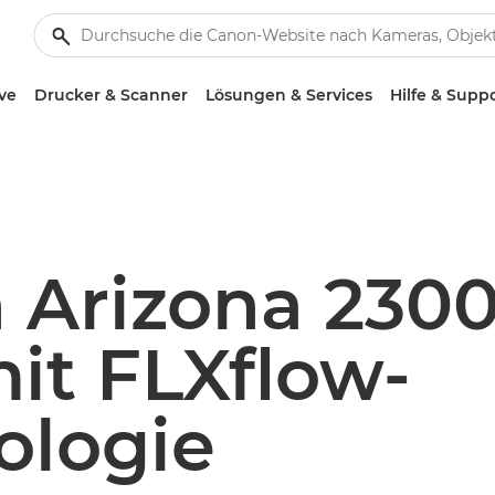
ve
Drucker & Scanner
Lösungen & Services
Hilfe & Supp
 Arizona 2300
mit FLXflow-
ologie