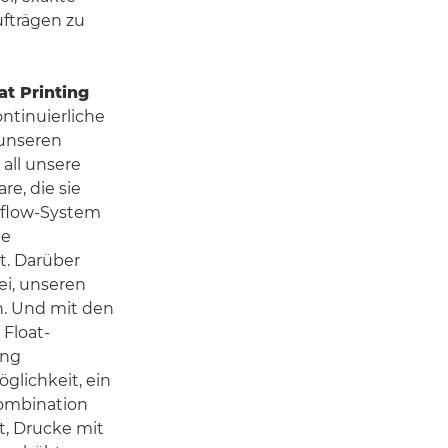
fträgen zu
t Printing
ontinuierliche
 unseren
all unsere
re, die sie
Xflow-System
ge
t. Darüber
ei, unseren
n. Und mit den
 Float-
ung
glichkeit, ein
ombination
t, Drucke mit