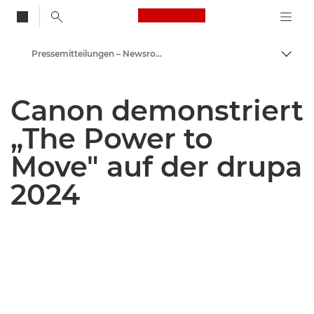
Canon Logo, back to
Pressemitteilungen – Newsroom
Auf B
Canon
Canon demonstriert
Newsroom
„The Power to
Move" auf der drupa
2024