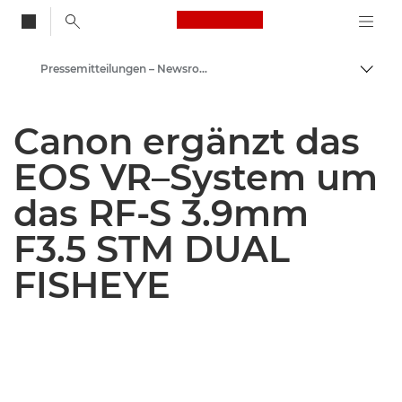
Canon Logo, back to
Pressemitteilungen – Newsroom
Auf B
Canon
Canon ergänzt das
Newsroom
EOS VR–System um
das RF-S 3.9mm
F3.5 STM DUAL
FISHEYE