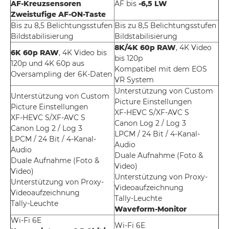
AF-Kreuzsensoren
AF bis
-6,5 LW
Zweistufige AF-ON-Taste
Bis zu 8,5 Belichtungsstufen
Bis zu 8,5 Belichtungsstufen
Bildstabilisierung
Bildstabilisierung
8K/4K 60p
RAW
, 4K Video
6K 60p RAW
, 4K Video bis
bis 120p
120p und 4K 60p aus
Kompatibel mit dem EOS
Oversampling der 6K-Daten
VR System
Unterstützung von Custom
Unterstützung von Custom
Picture Einstellungen
Picture Einstellungen
XF-HEVC S/XF-AVC S
XF-HEVC S/XF-AVC S
Canon Log 2 / Log 3
Canon Log 2 / Log 3
LPCM / 24 Bit / 4-Kanal-
LPCM / 24 Bit / 4-Kanal-
Audio
Audio
Duale Aufnahme (Foto &
Duale Aufnahme (Foto &
Video)
Video)
Unterstützung von Proxy-
Unterstützung von Proxy-
Videoaufzeichnung
Videoaufzeichnung
Tally-Leuchte
Tally-Leuchte
Waveform-Monitor
Wi-Fi 6E
Wi-Fi 6E