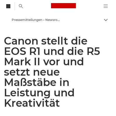
Canon Logo, back to
Pressemitteilungen – Newsroom
Auf B
Canon
Canon stellt die
Newsroom
EOS R1 und die R5
Mark II vor und
setzt neue
Maßstäbe in
Leistung und
Kreativität