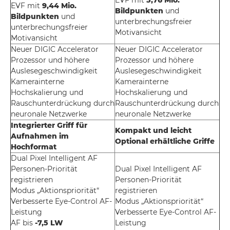
EVF mit
9,44 Mio.
Bildpunkten
und
Bildpunkten
und
unterbrechungsfreier
unterbrechungsfreier
Motivansicht
Motivansicht
Neuer DIGIC Accelerator
Neuer DIGIC Accelerator
Prozessor und höhere
Prozessor und höhere
Auslesegeschwindigkeit
Auslesegeschwindigkeit
Kamerainterne
Kamerainterne
Hochskalierung und
Hochskalierung und
Rauschunterdrückung durch
Rauschunterdrückung durch
neuronale Netzwerke
neuronale Netzwerke
Integrierter Griff für
Kompakt und leicht
Aufnahmen im
Optional erhältliche Griffe
Hochformat
Dual Pixel Intelligent AF
Personen-Priorität
Dual Pixel Intelligent AF
registrieren
Personen-Priorität
Modus „Aktionspriorität“
registrieren
Verbesserte Eye-Control AF-
Modus „Aktionspriorität“
Leistung
Verbesserte Eye-Control AF-
AF bis
-7,5 LW
Leistung