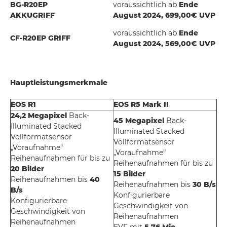
BG-R20EP
voraussichtlich ab
Ende
AKKUGRIFF
August 2024, 699,00€ UVP
voraussichtlich ab
Ende
CF-R20EP GRIFF
August 2024, 569,00€ UVP
Hauptleistungsmerkmale
EOS R1
EOS R5 Mark II
24,2 Megapixel
Back-
45 Megapixel
Back-
Illuminated Stacked
Illuminated Stacked
Vollformatsensor
Vollformatsensor
„Voraufnahme“
„Voraufnahme“
Reihenaufnahmen für bis zu
Reihenaufnahmen für bis zu
20 Bilder
15 Bilder
Reihenaufnahmen bis
40
Reihenaufnahmen bis
30 B/s
B/s
Konfigurierbare
Konfigurierbare
Geschwindigkeit von
Geschwindigkeit von
Reihenaufnahmen
Reihenaufnahmen
EVF mit
5,76 Mio.