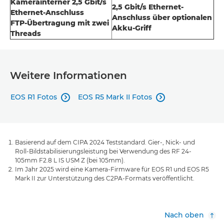
Kamerainterner 2,5 Gbit/s
2,5 Gbit/s Ethernet-
Ethernet-Anschluss
Anschluss über optionalen
FTP-Übertragung mit zwei
Akku-Griff
Threads
Weitere Informationen
EOS R1 Fotos
EOS R5 Mark II Fotos


Basierend auf dem CIPA 2024 Teststandard. Gier-, Nick- und
Roll-Bildstabilisierungsleistung bei Verwendung des RF 24-
105mm F2.8 L IS USM Z (bei 105mm).
Im Jahr 2025 wird eine Kamera-Firmware für EOS R1 und EOS R5
Mark II zur Unterstützung des C2PA-Formats veröffentlicht.
Nach oben