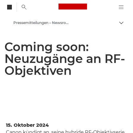
Canon Logo, back to
Pressemitteilungen – Newsroom
Auf B
Canon
Coming soon:
Newsroom
Neuzugänge an RF-
Objektiven
15. Oktober 2024
Canon kündigt an, seine hybride RF-Objektivserie