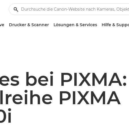
ve
Drucker & Scanner
Lösungen & Services
Hilfe & Supp
es bei PIXMA
lreihe PIXMA
0i