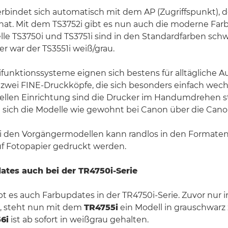
rbindet sich automatisch mit dem AP (Zugriffspunkt), d
 hat. Mit dem TS3752i gibt es nun auch die moderne Farb
le TS3750i und TS3751i sind in den Standardfarben sch
her war der TS3551i weiß/grau.
tifunktionssysteme eignen sich bestens für alltägliche A
zwei FINE-Druckköpfe, die sich besonders einfach wechs
ellen Einrichtung sind die Drucker im Handumdrehen sta
n sich die Modelle wie gewohnt bei Canon über die Can
ei den Vorgängermodellen kann randlos in den Formate
auf Fotopapier gedruckt werden.
tes auch bei der TR4750i-Serie
ibt es auch Farbupdates in der TR4750i-Serie. Zuvor nur 
h, steht nun mit dem
TR4755i
ein Modell in grauschwarz
6i
ist ab sofort in weißgrau gehalten.