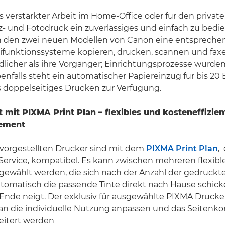
 verstärkter Arbeit im Home-Office oder für den privat
- und Fotodruck ein zuverlässiges und einfach zu bedi
 in den zwei neuen Modellen von Canon eine entspreche
tifunktionssysteme kopieren, drucken, scannen und faxe
dlicher als ihre Vorgänger; Einrichtungsprozesse wurd
benfalls steht ein automatischer Papiereinzug für bis 20 
 doppelseitiges Drucken zur Verfügung.
t mit PIXMA Print Plan – flexibles und kosteneffizien
ement
 vorgestellten Drucker sind mit dem
PIXMA Print Plan
,
rvice, kompatibel. Es kann zwischen mehreren flexibl
gewählt werden, die sich nach der Anzahl der gedruckt
tomatisch die passende Tinte direkt nach Hause schicke
Ende neigt. Der exklusiv für ausgewählte PIXMA Drucker
h an die individuelle Nutzung anpassen und das Seitenk
eitert werden