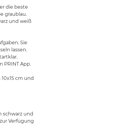
er die beste
e graublau.
warz und weiß
ufgaben. Sie
eln lassen.
rtklar.
on PRINT App.
n 10x15 cm und
in schwarz und
 zur Verfügung