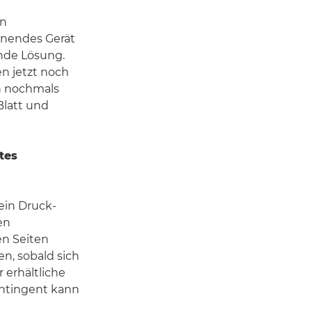
en
enendes Gerät
nde Lösung.
n jetzt noch
en nochmals
Blatt und
tes
 ein Druck-
en
en Seiten
n, sobald sich
 erhältliche
ontingent kann