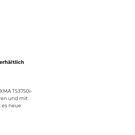
erhältlich
IXMA TS3750i-
eren und mit
t es neue