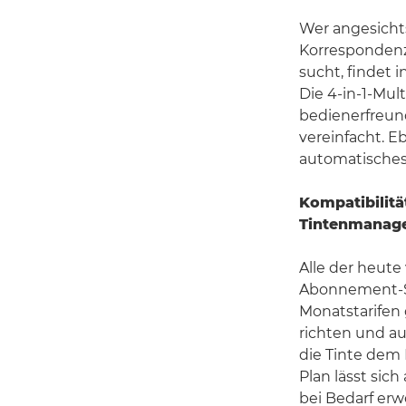
Wer angesichts
Korrespondenz
sucht, findet
Die 4-in-1-Mul
bedienerfreun
vereinfacht. E
automatisches
Kompatibilitä
Tintenmanag
Alle der heute
Abonnement-Se
Monatstarifen 
richten und au
die Tinte dem 
Plan lässt sic
bei Bedarf erw