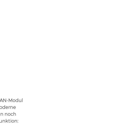
WLAN-Modul
moderne
en noch
unktion: