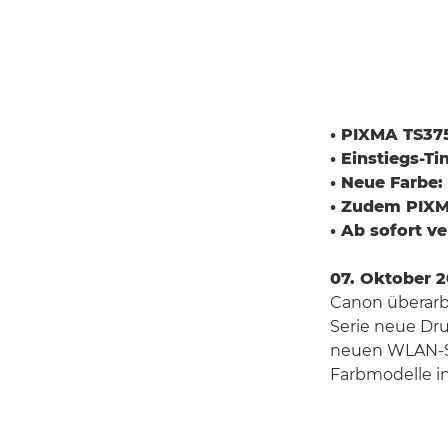
• PIXMA TS375
• Einstiegs-
• Neue Farbe:
• Zudem PIXMA
• Ab sofort v
07. Oktober 
Canon überarbe
Serie neue Dru
neuen WLAN-Sic
Farbmodelle in