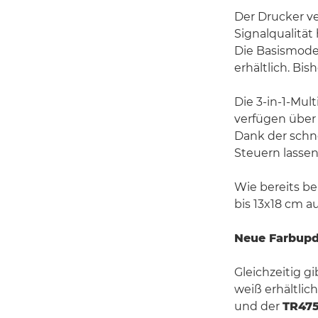
Der Drucker ve
Signalqualität
Die Basismodel
erhältlich. Bis
Die 3-in-1-Mul
verfügen über 
Dank der schn
Steuern lasse
Wie bereits b
bis 13x18 cm 
Neue Farbupda
Gleichzeitig g
weiß erhältlic
und der
TR475