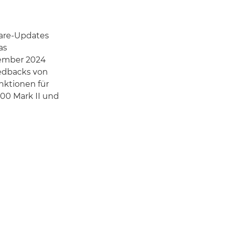
are-Updates
as
zember 2024
eedbacks von
nktionen für
00 Mark II und