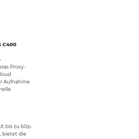
S C400
-
ras Proxy-
Cloud
der Aufnahme
nelle
 bis zu 60p.
 bietet die