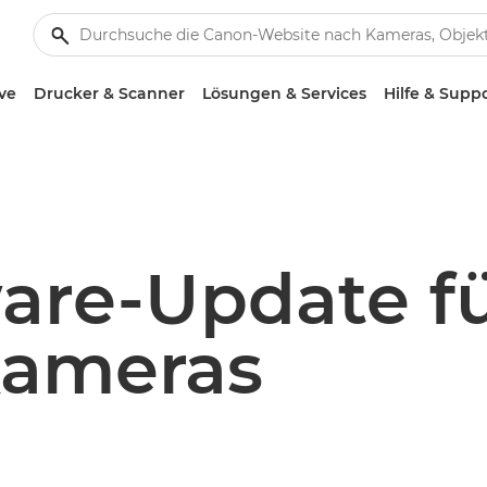
ve
Drucker & Scanner
Lösungen & Services
Hilfe & Supp
are-Update f
ameras