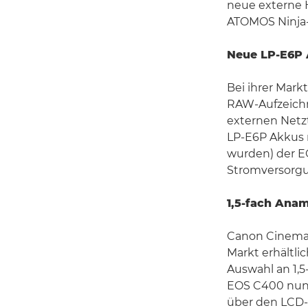
neue externe 
ATOMOS Ninja-
Neue LP-E6P A
Bei ihrer Mark
RAW-Aufzeichn
externen Netz
LP-E6P Akkus 
wurden) der E
Stromversorgun
1,5-fach Ana
Canon Cinema 
Markt erhältli
Auswahl an 1,5
EOS C400 nun a
über den LCD-