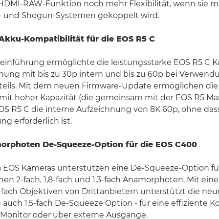
HDMI-RAW-Funktion noch mehr Flexibilität, wenn sie m
 und Shogun-Systemen gekoppelt wird.
kku-Kompatibilität für die EOS R5 C
teinführung ermöglichte die leistungsstarke EOS R5 C 
ung mit bis zu 30p intern und bis zu 60p bei Verwend
teils. Mit dem neuen Firmware-Update ermöglichen di
mit hoher Kapazität (die gemeinsam mit der EOS R5 Mark
OS R5 C die interne Aufzeichnung von 8K 60p, ohne das
g erforderlich ist.
morphoten De-Squeeze-Option für die EOS C400
EOS Kameras unterstützen eine De-Squeeze-Option für
chen 2-fach, 1,8-fach und 1,3-fach Anamorphoten. Mit ei
-fach Objektiven von Drittanbietern unterstützt die ne
uch 1,5-fach De-Squeeze Option - für eine effiziente K
Monitor oder über externe Ausgänge.