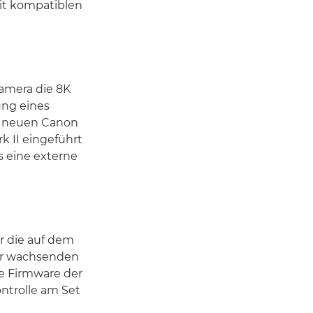
it kompatiblen
Kamera die 8K
ung eines
e neuen Canon
 II eingeführt
s eine externe
 die auf dem
ner wachsenden
ue Firmware der
ontrolle am Set