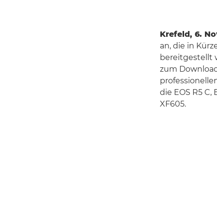
Krefeld, 6. 
an, die in Kür
bereitgestell
zum Download 
professionell
die EOS R5 C,
XF605.