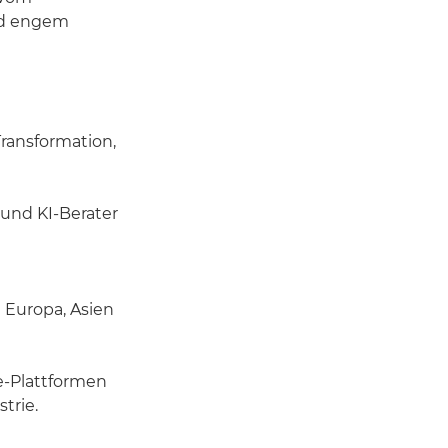
nd engem
 Transformation,
und KI-Berater
 Europa, Asien
e-Plattformen
trie.