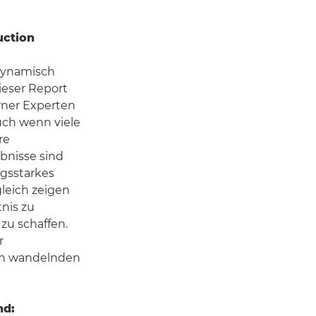
uction
 dynamisch
ieser Report
erner Experten
ch wenn viele
re
bnisse sind
ngsstarkes
leich zeigen
tnis zu
zu schaffen.
r
ch wandelnden
nd: