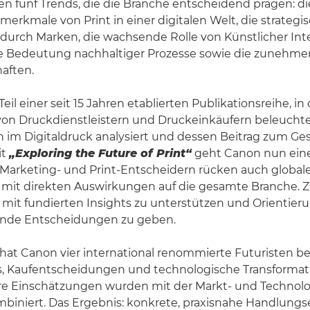
n fünf Trends, die die Branche entscheidend prägen: di
smerkmale von Print in einer digitalen Welt, die strateg
e durch Marken, die wachsende Rolle von Künstlicher Inte
ie Bedeutung nachhaltiger Prozesse sowie die zunehm
aften.
Teil einer seit 15 Jahren etablierten Publikationsreihe, i
von Druckdienstleistern und Druckeinkäufern beleuchte
im Digitaldruck analysiert und dessen Beitrag zum Ges
it
„Exploring the Future of Print“
geht Canon nun eine
 Marketing- und Print-Entscheidern rücken auch global
 mit direkten Auswirkungen auf die gesamte Branche. Zie
it fundierten Insights zu unterstützen und Orientieru
nde Entscheidungen zu geben.
 hat Canon vier international renommierte Futuristen bef
 Kaufentscheidungen und technologische Transforma
hre Einschätzungen wurden mit der Markt- und Technolo
biniert. Das Ergebnis: konkrete, praxisnahe Handlun