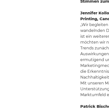
Stimmen zum
Jennifer Koll
Printing, Ca
„Wir begleiten
wandelnden Dru
ist ein weiter
möchten wir n
Trends zunächs
Auswirkungen 
ermutigend und
Marketingmediu
die Erkenntnis
Nachhaltigkeit
Mit unseren Ma
Unterstützung
Marktumfeld er
Patrick Bisch