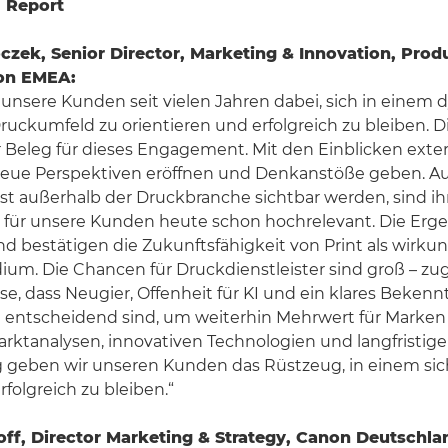
 Report
oczek, Senior Director, Marketing & Innovation, Prod
non EMEA:
 unsere Kunden seit vielen Jahren dabei, sich in einem
ckumfeld zu orientieren und erfolgreich zu bleiben. D
er Beleg für dieses Engagement. Mit den Einblicken ext
eue Perspektiven eröffnen und Denkanstöße geben. Au
t außerhalb der Druckbranche sichtbar werden, sind ih
für unsere Kunden heute schon hochrelevant. Die Erge
 bestätigen die Zukunftsfähigkeit von Print als wirku
m. Die Chancen für Druckdienstleister sind groß – zug
se, dass Neugier, Offenheit für KI und ein klares Bekenn
 entscheidend sind, um weiterhin Mehrwert für Marken 
rktanalysen, innovativen Technologien und langfristige
 geben wir unseren Kunden das Rüstzeug, in einem si
folgreich zu bleiben.“
off, Director Marketing & Strategy, Canon Deutschla