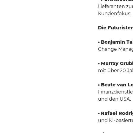
Lieferanten z
Kundenfokus.
Die Futuriste
•
Benjamin Ta
Change Manag
•
Murray Grub
mit über 20 Ja
•
Beate van L
Finanzdienstl
und den USA.
•
Rafael Rodr
und KI-basiert