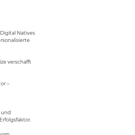
Digital Natives
rsonalisierte
ize verschafft
or –
 und
folgsfaktor.
 vom