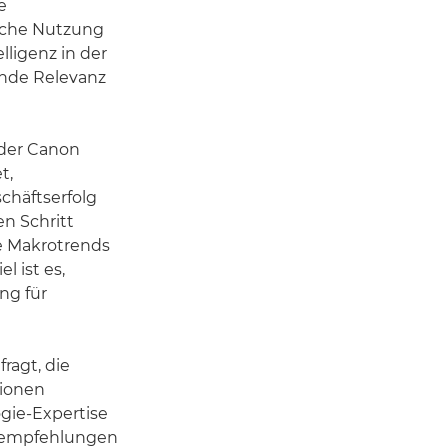
e
ische Nutzung
lligenz in der
ende Relevanz
n der Canon
t,
chäftserfolg
n Schritt
e Makrotrends
l ist es,
ng für
ragt, die
tionen
gie-Expertise
gsempfehlungen