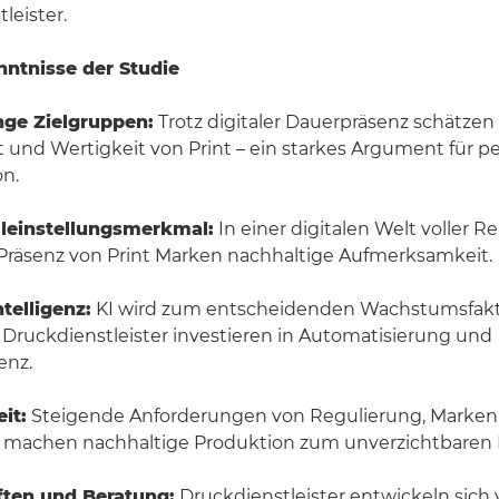
leister.
nntnisse der Studie
nge Zielgruppen:
Trotz digitaler Dauerpräsenz schätzen 
ät und Wertigkeit von Print – ein starkes Argument für pe
n.
lleinstellungsmerkmal:
In einer digitalen Welt voller Re
 Präsenz von Print Marken nachhaltige Aufmerksamkeit.
telligenz:
KI wird zum entscheidenden Wachstumsfakt
 Druckdienstleister investieren in Automatisierung und
nz.
it:
Steigende Anforderungen von Regulierung, Marken
achen nachhaltige Produktion zum unverzichtbaren Er
ften und Beratung:
Druckdienstleister entwickeln sich