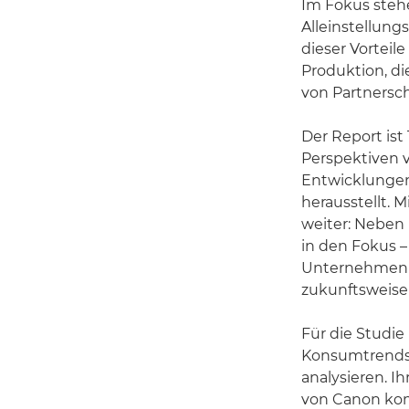
Im Fokus stehe
Alleinstellung
dieser Vorteil
Produktion, d
von Partnersch
Der Report ist 
Perspektiven 
Entwicklungen 
herausstellt. M
weiter: Neben
in den Fokus –
Unternehmen m
zukunftsweise
Für die Studie
Konsumtrends,
analysieren. I
von Canon kom