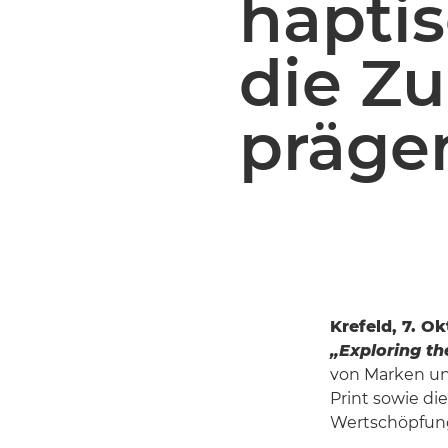
haptis
die Z
präge
Krefeld, 7. O
„Exploring th
von Marken un
Print sowie d
Wertschöpfung