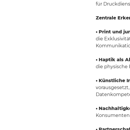
für Druckdienst
Zentrale Erke
•
Print und ju
die Exklusivit
Kommunikatio
•
Haptik als A
die physische
•
Künstliche In
vorausgesetzt,
Datenkompete
•
Nachhaltigke
Konsumenten m
•
Partnerscha