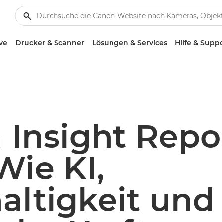
ve
Drucker & Scanner
Lösungen & Services
Hilfe & Supp
 Insight Repo
Wie KI,
ltigkeit und