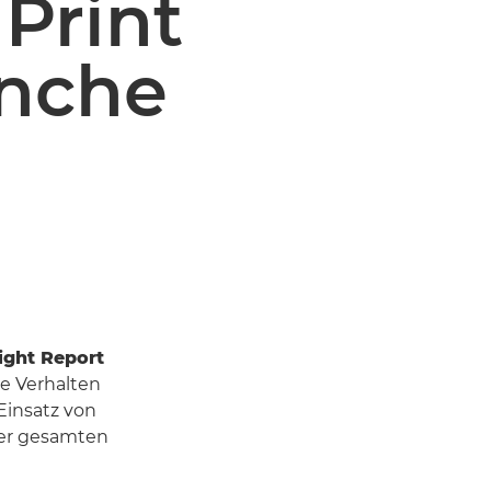
 Print
anche
ight Report
e Verhalten
Einsatz von
der gesamten