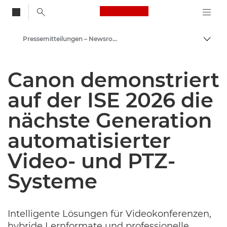
Canon Logo, back to
Pressemitteilungen – Newsroom
Auf B
Canon
Canon demonstriert
Newsroom
auf der ISE 2026 die
nächste Generation
automatisierter
Video- und PTZ-
Systeme
Intelligente Lösungen für Videokonferenzen,
hybride Lernformate und professionelle