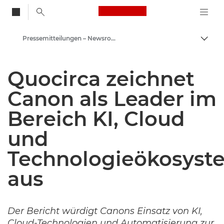
Canon Logo, back to
Pressemitteilungen – Newsroom
Auf B
Canon
Quocirca zeichnet
Newsroom
Canon als Leader im
Bereich KI, Cloud
und
Technologieökosyst
aus
Der Bericht würdigt Canons Einsatz von KI,
Cloud-Technologien und Automatisierung zur