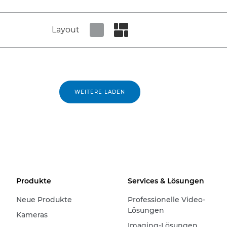
Layout
Set tiled view
Set masonry view
WEITERE LADEN
Produkte
Services & Lösungen
Neue Produkte
Professionelle Video-
Lösungen
Kameras
Imaging-Lösungen