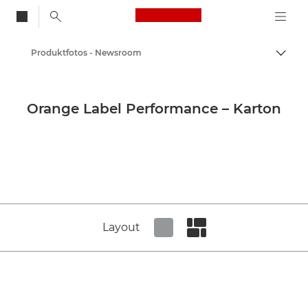
Canon Logo, back to
Produktfotos - Newsroom
Auf B
Canon
Newsroom
Orange Label Performance – Karton
Layout
Set tiled view
Set masonry view