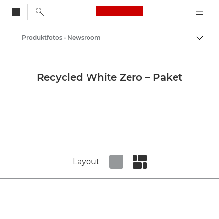
Canon Logo, back to
Produktfotos - Newsroom
Auf B
Canon
Newsroom
Recycled White Zero – Paket
Layout
Set tiled view
Set masonry view