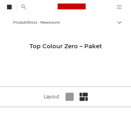
Canon Logo, back to
Produktfotos - Newsroom
Auf B
Canon
Newsroom
Top Colour Zero – Paket
Layout
Set tiled view
Set masonry view